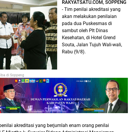
RAKYATSATU.COM, SOPPENG
- Tim penilai akreditasi yang
akan melakukan penilaian
pada dua Puskesmas di
sambut oleh Plt Dinas
Kesehatan, di Hotel Grend
Souta, Jalan Tujuh Wali-wali,
Rabu (9/8).
Tiba di Soppeng
nilai akreditasi yang berjumlah enam orang penilai