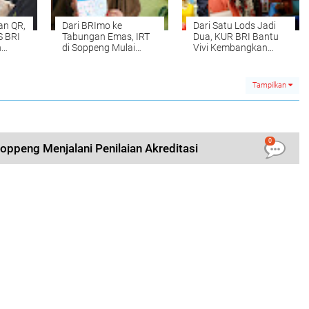
an QR,
Dari BRImo ke
Dari Satu Lods Jadi
S BRI
Tabungan Emas, IRT
Dua, KUR BRI Bantu
n
di Soppeng Mulai
Vivi Kembangkan
ng
Sisihkan Uang untuk
Usaha Baju Muslimah
Masa Depan
di Pasar Batu-Batu
Tampilkan
0
ppeng Menjalani Penilaian Akreditasi