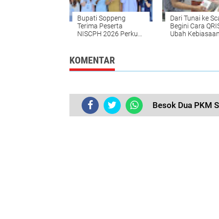
Bupati Soppeng
Dari Tunai ke Sc
Terima Peserta
Begini Cara QRI
NISCPH 2026 Perkuat
Ubah Kebiasaa
Kolaborasi
UMKM di Soppe
Pendidikan dan
Kesehatan
KOMENTAR
Besok Dua PKM So