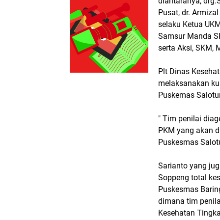
diantaranya, drg.
Pusat, dr. Armiza
selaku Ketua UKM
Samsur Manda SK
serta Aksi, SKM,
Plt Dinas Kesehat
melaksanakan kun
Puskemas Salotu
" Tim penilai di
PKM yang akan di
Puskesmas Salotun
Sarianto yang ju
Soppeng total ke
Puskesmas Baringe
dimana tim penilai
Kesehatan Tingka