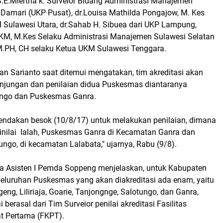
S.E.Miertha k. Surveior Bidang Administrasi Manajemen
l Damari (UKP Pusat), dr.Louisa Mathilda Pongajow, M. Kes
 Sulawesi Utara, dr.Sahab H. Sibuea dari UKP Lampung,
M, M.Kes Selaku Administrasi Manajemen Sulawesi Selatan
 M.PH, CH selaku Ketua UKM Sulawesi Tenggara.
an Sarianto saat ditemui mengatakan, tim akreditasi akan
jungan dan penilaian didua Puskesmas diantaranya
ngo dan Puskesmas Ganra.
agendakan besok (10/8/17) untuk melakukan penilaian, dimana
nilai Ialah, Puskesmas Ganra di Kecamatan Ganra dan
go, di kecamatan Lalabata," ujarnya, Rabu (9/8).
ga Asisten I Pemda Soppeng menjelaskan, untuk Kabupaten
seluruhan Puskesmas yang akan diakreditasi ada enam, yaitu
ng, Liliriaja, Goarie, Tanjongnge, Salotungo, dan Ganra,
 berasal dari Tim Surveior penilai akreditasi Fasilitas
t Pertama (FKPT).