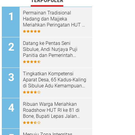
TERPOPULER
Permainan Tradisional
Hadang dan Majjeka
Meriahkan Peringatan HUT RI
di Sibulue
Datang ke Pentas Seni
Sibulue, Andi Nurjaya Puji
Panitia dan Pemerintah
Kecamatan
Tingkatkan Kompetensi
Aparat Desa, 65 Kadus-Kaling
di Sibulue Adu Kemampuan
Berpidato
Ribuan Warga Meriahkan
Roadshow HUT RI ke 81 di
Bone, Bupati Lepas Jalan
Santai
Menuju Zona Integritas,