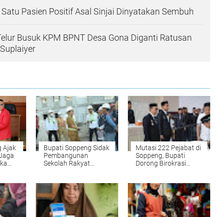
, Satu Pasien Positif Asal Sinjai Dinyatakan Sembuh
Telur Busuk KPM BPNT Desa Gona Diganti Ratusan
 Suplaiyer
 Ajak
Bupati Soppeng Sidak
Mutasi 222 Pejabat di
 Jaga
Pembangunan
Soppeng, Bupati
uka
Sekolah Rakyat
Dorong Birokrasi
Target Rampung
Lebih Profesional dan
Akhir Juli
Adaptif