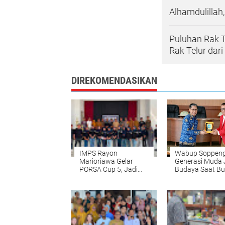
Alhamdulillah
Puluhan Rak 
Rak Telur dari
DIREKOMENDASIKAN
IMPS Rayon
Wabup Soppeng
Marioriawa Gelar
Generasi Muda
PORSA Cup 5, Jadi
Budaya Saat B
Ajang Asah Prestasi
Pengabdian FIB
dan Silaturahmi
Unhas