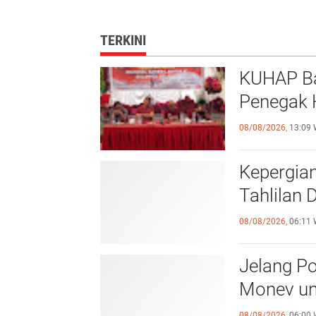
TERKINI
KUHAP Ba
Penegak 
08/08/2026,
13:09 
Kepergian
Tahlilan 
08/08/2026,
06:11 
Jelang Po
Monev unt
08/08/2026,
06:00 