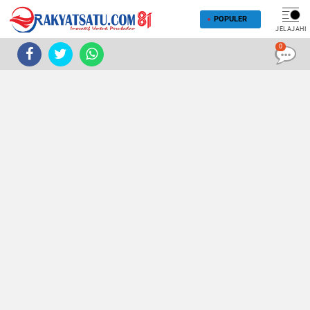
POPULER
JELAJAHI
0