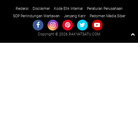
Redaksi
Disclaimer
Kode Etik Internal
Peraturan Perusahaan
SOP Perlindungan Wartawan
Jenjang Karir
Pedoman Media Siber
Copyright ©
2026 RAKYATSATU.COM
Premium
By
Raushan
Design
With
Shroff
Templates