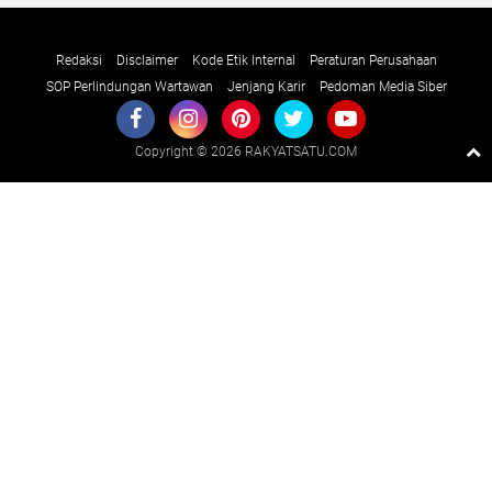
Redaksi
Disclaimer
Kode Etik Internal
Peraturan Perusahaan
SOP Perlindungan Wartawan
Jenjang Karir
Pedoman Media Siber
Copyright ©
2026 RAKYATSATU.COM
Premium
By
Raushan
Design
With
Shroff
Templates