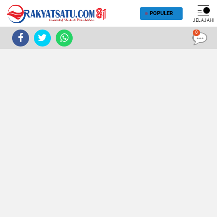
POPULER
JELAJAHI
0