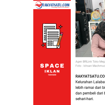
Agen BRILink Toko Me
Foto : Ichsan Machmu
RAKYATSATU.C
Kelurahan Lalaba
lebih ramai dari
dan pembeli dari
sehari-hari.