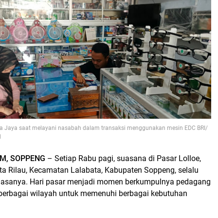
ga Jaya saat melayani nasabah dalam transaksi menggunakan mesin EDC BRI/
d
OM, SOPPENG
– Setiap Rabu pagi, suasana di Pasar Lolloe,
ta Rilau, Kecamatan Lalabata, Kabupaten Soppeng, selalu
 biasanya. Hari pasar menjadi momen berkumpulnya pedagang
 berbagai wilayah untuk memenuhi berbagai kebutuhan