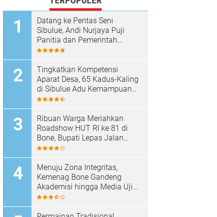
TERPOPULER
Datang ke Pentas Seni
Sibulue, Andi Nurjaya Puji
Panitia dan Pemerintah
Kecamatan
Tingkatkan Kompetensi
Aparat Desa, 65 Kadus-Kaling
di Sibulue Adu Kemampuan
Berpidato
Ribuan Warga Meriahkan
Roadshow HUT RI ke 81 di
Bone, Bupati Lepas Jalan
Santai
Menuju Zona Integritas,
Kemenag Bone Gandeng
Akademisi hingga Media Uji
Standar Pelayanan
Permainan Tradisional