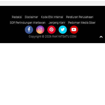
Redaksi
Disclaimer
Kode Etik Internal
Peraturan Perusahaan
SOP Perlindungan Wartawan
Jenjang Karir
Pedoman Media Siber
Copyright ©
2026 RAKYATSATU.COM
Premium
By
Raushan
Design
With
Shroff
Templates