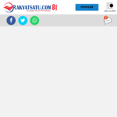
POPULER
JELAJAHI
0