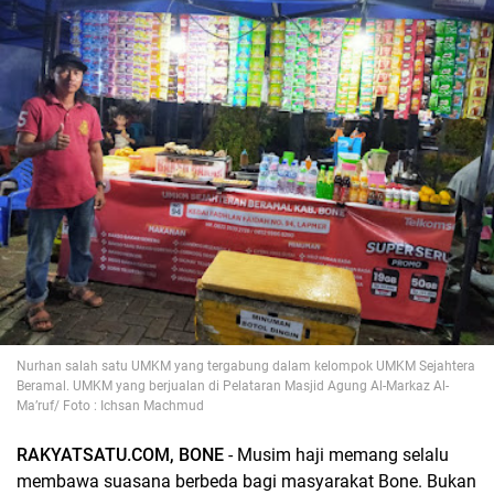
Nurhan salah satu UMKM yang tergabung dalam kelompok UMKM Sejahtera
Beramal. UMKM yang berjualan di Pelataran
Masjid Agung Al-Markaz Al-
Ma’ruf/ Foto : Ichsan Machmud
RAKYATSATU.COM, BONE
- Musim haji memang selalu
membawa suasana berbeda bagi masyarakat Bone. Bukan