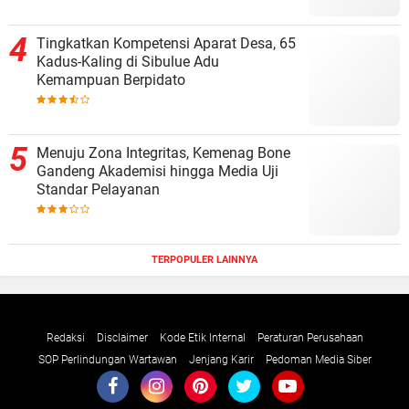
Tingkatkan Kompetensi Aparat Desa, 65
Kadus-Kaling di Sibulue Adu
Kemampuan Berpidato
Menuju Zona Integritas, Kemenag Bone
Gandeng Akademisi hingga Media Uji
Standar Pelayanan
TERPOPULER LAINNYA
Redaksi
Disclaimer
Kode Etik Internal
Peraturan Perusahaan
SOP Perlindungan Wartawan
Jenjang Karir
Pedoman Media Siber