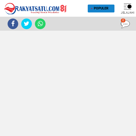
POPULER
JELAJAHI
0