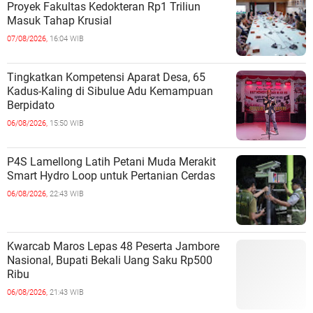
Proyek Fakultas Kedokteran Rp1 Triliun
Masuk Tahap Krusial
07/08/2026,
16:04 WIB
Tingkatkan Kompetensi Aparat Desa, 65
Kadus-Kaling di Sibulue Adu Kemampuan
Berpidato
06/08/2026,
15:50 WIB
P4S Lamellong Latih Petani Muda Merakit
Smart Hydro Loop untuk Pertanian Cerdas
06/08/2026,
22:43 WIB
Kwarcab Maros Lepas 48 Peserta Jambore
Nasional, Bupati Bekali Uang Saku Rp500
Ribu
06/08/2026,
21:43 WIB