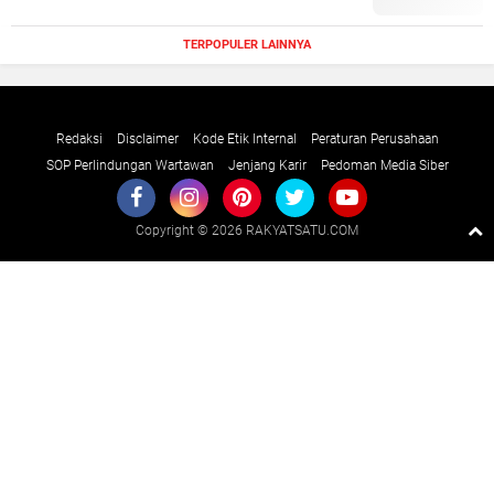
TERPOPULER LAINNYA
Redaksi
Disclaimer
Kode Etik Internal
Peraturan Perusahaan
SOP Perlindungan Wartawan
Jenjang Karir
Pedoman Media Siber
Copyright ©
2026 RAKYATSATU.COM
Premium
By
Raushan
Design
With
Shroff
Templates