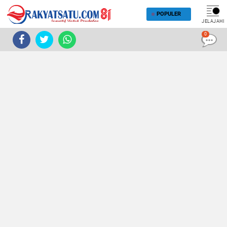
POPULER
JELAJAHI
0