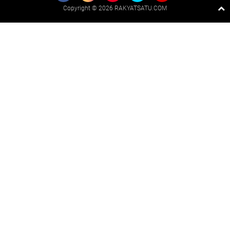
Copyright ©
2026 RAKYATSATU.COM
Premium
By
Raushan
Design
With
Shroff
Templates