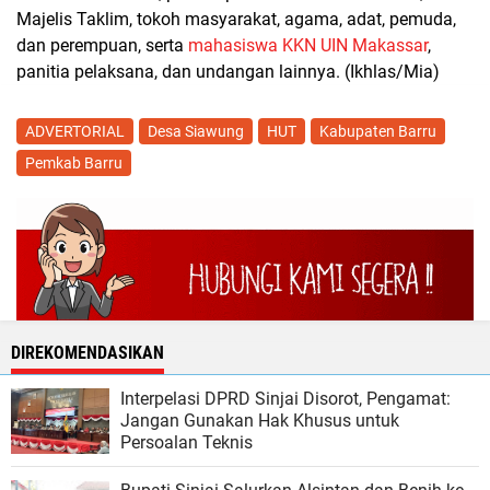
Majelis Taklim, tokoh masyarakat, agama, adat, pemuda,
dan perempuan, serta
mahasiswa KKN UIN Makassar
,
panitia pelaksana, dan undangan lainnya. (Ikhlas/Mia)
ADVERTORIAL
Desa Siawung
HUT
Kabupaten Barru
Pemkab Barru
DIREKOMENDASIKAN
Interpelasi DPRD Sinjai Disorot, Pengamat:
Jangan Gunakan Hak Khusus untuk
Persoalan Teknis