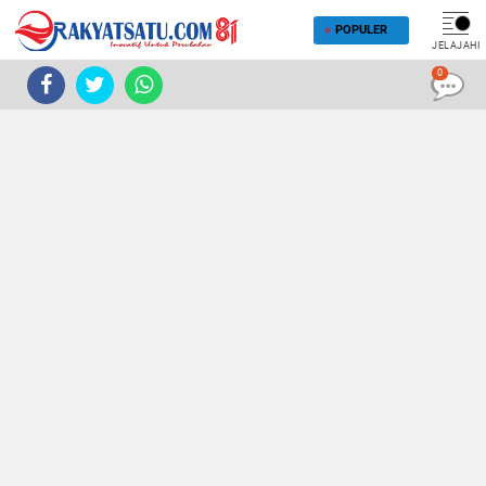
POPULER
JELAJAHI
0