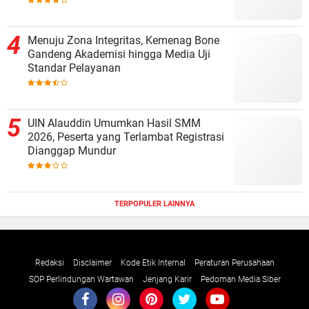
Menuju Zona Integritas, Kemenag Bone
Gandeng Akademisi hingga Media Uji
Standar Pelayanan
UIN Alauddin Umumkan Hasil SMM
2026, Peserta yang Terlambat Registrasi
Dianggap Mundur
TERPOPULER LAINNYA
Redaksi
Disclaimer
Kode Etik Internal
Peraturan Perusahaan
SOP Perlindungan Wartawan
Jenjang Karir
Pedoman Media Siber