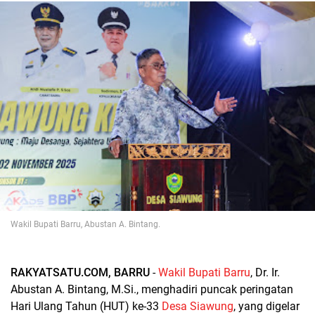
Wakil Bupati Barru, Abustan A. Bintang.
RAKYATSATU.COM, BARRU
-
Wakil Bupati Barru
, Dr. Ir.
Abustan A. Bintang, M.Si., menghadiri puncak peringatan
Hari Ulang Tahun (HUT) ke-33
Desa Siawung
, yang digelar