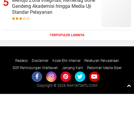
Menuju Zona Integritas, Kemenag Bone
Gandeng Akademisi hingga Media Uji
Standar Pelayanan
TERPOPULER LAINNYA
Redaksi
Disclaimer
Kode Etik Internal
Peraturan Perusahaan
SOP Perlindungan Wartawan
Jenjang Karir
Pedoman Media Siber
Copyright ©
2026 RAKYATSATU.COM
Premium
By
Raushan
Design
With
Shroff
Templates