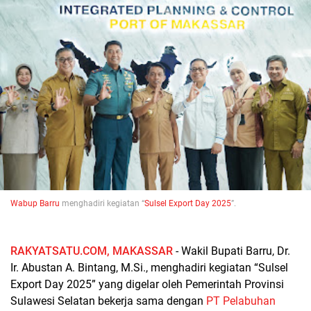
Wabup Barru
menghadiri k
egiatan “
Sulsel Export Day 2025
”.
RAKYATSATU.COM, MAKASSAR
- Wakil Bupati Barru, Dr.
Ir. Abustan A. Bintang, M.Si., menghadiri kegiatan “Sulsel
Export Day 2025” yang digelar oleh Pemerintah Provinsi
Sulawesi Selatan bekerja sama dengan
PT Pelabuhan