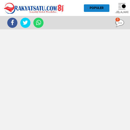
POPULER
JELAJAHI
0