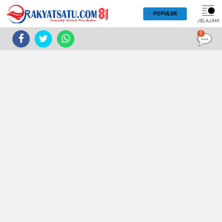
POPULER
JELAJAHI
0