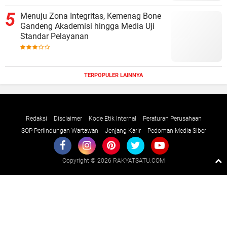
Menuju Zona Integritas, Kemenag Bone
Gandeng Akademisi hingga Media Uji
Standar Pelayanan
TERPOPULER LAINNYA
Redaksi
Disclaimer
Kode Etik Internal
Peraturan Perusahaan
SOP Perlindungan Wartawan
Jenjang Karir
Pedoman Media Siber
Copyright ©
2026 RAKYATSATU.COM
Premium
By
Raushan
Design
With
Shroff
Templates