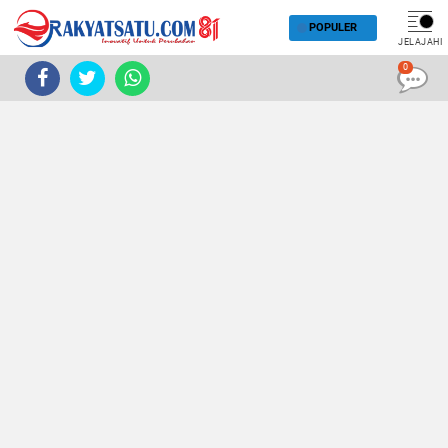
POPULER
JELAJAHI
0