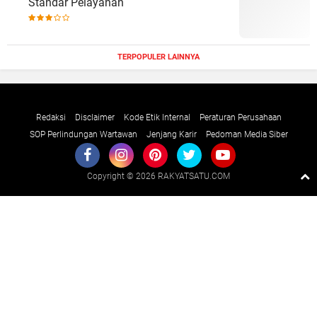
Standar Pelayanan
TERPOPULER LAINNYA
Redaksi
Disclaimer
Kode Etik Internal
Peraturan Perusahaan
SOP Perlindungan Wartawan
Jenjang Karir
Pedoman Media Siber
Copyright ©
2026 RAKYATSATU.COM
Premium
By
Raushan
Design
With
Shroff
Templates