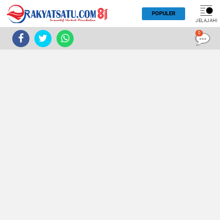
POPULER
JELAJAHI
0