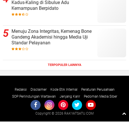
Kadus-Kaling di Sibulue Adu
Kemampuan Berpidato
Menuju Zona Integritas, Kemenag Bone
Gandeng Akademisi hingga Media Uji
Standar Pelayanan
TERPOPULER LAINNYA
Redaksi
Disclaimer
Kode Etik Internal
Peraturan Perusahaan
SOP Perlindungan Wartawan
Jenjang Karir
Pedoman Media Siber
Copyright ©
2026 RAKYATSATU.COM
Premium
By
Raushan
Design