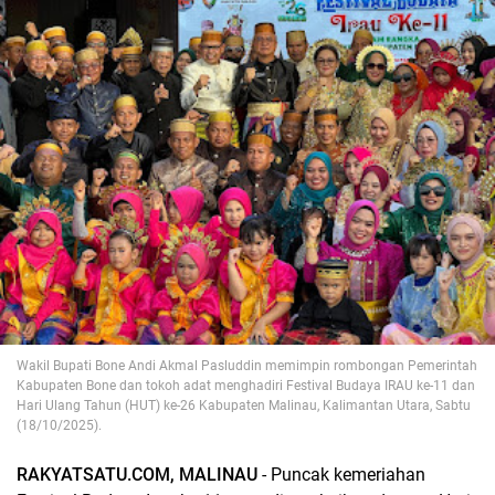
Wakil Bupati Bone Andi Akmal Pasluddin memimpin rombongan Pemerintah
Kabupaten Bone dan tokoh adat menghadiri Festival Budaya IRAU ke-11 dan
Hari Ulang Tahun (HUT) ke-26 Kabupaten Malinau, Kalimantan Utara, Sabtu
(18/10/2025).
RAKYATSATU.COM, MALINAU
- Puncak kemeriahan