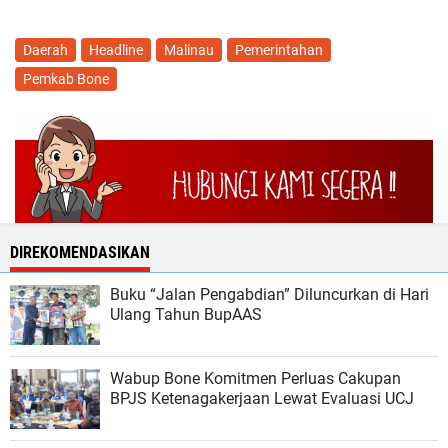
Daerah
Headline
Malinau
Pemerintahan
Pemkab Bone
DIREKOMENDASIKAN
Buku “Jalan Pengabdian” Diluncurkan di Hari
Ulang Tahun BupAAS
Wabup Bone Komitmen Perluas Cakupan
BPJS Ketenagakerjaan Lewat Evaluasi UCJ