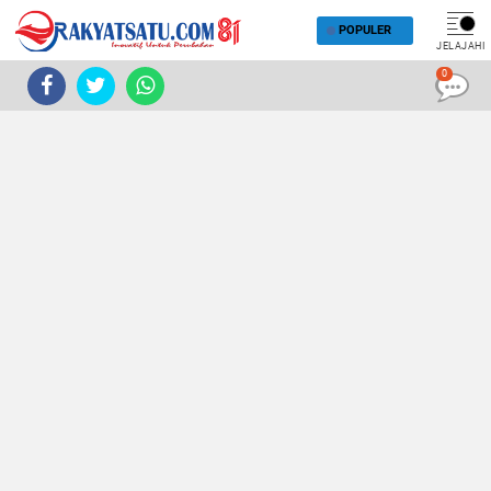
POPULER
JELAJAHI
0