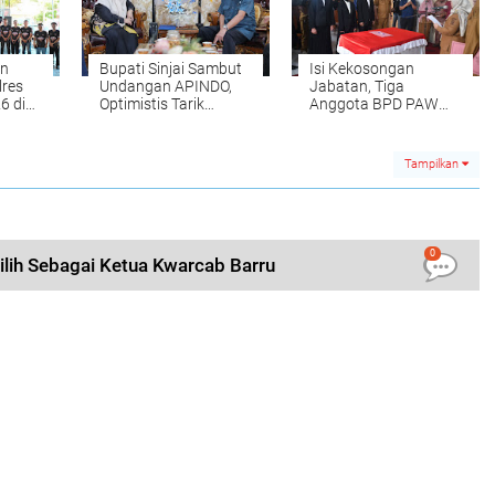
an
Bupati Sinjai Sambut
Isi Kekosongan
res
Undangan APINDO,
Jabatan, Tiga
6 di
Optimistis Tarik
Anggota BPD PAW
lri
Investasi Baru
Desa Kassi Buleng
Resmi Dilantik
Tampilkan
0
ilih Sebagai Ketua Kwarcab Barru