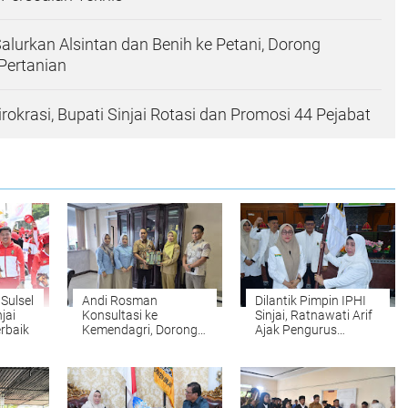
Salurkan Alsintan dan Benih ke Petani, Dorong
 Pertanian
rokrasi, Bupati Sinjai Rotasi dan Promosi 44 Pejabat
Sulsel
Andi Rosman
Dilantik Pimpin IPHI
jai
Konsultasi ke
Sinjai, Ratnawati Arif
erbaik
Kemendagri, Dorong
Ajak Pengurus
Pelayanan Dukcapil
Perkuat Ukhuwah dan
Wajo Lebih Modern
Pembinaan Umat