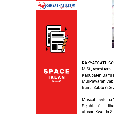
RAKYATSATU.CO
M.Si., resmi terp
Kabupaten Barru p
Musyawarah Caban
Barru, Sabtu (26/
Muscab bertema 
Sejahtera” ini dih
utusan Kwarda Su