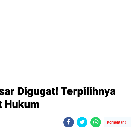
ar Digugat! Terpilihnya
at Hukum
Komentar (
)