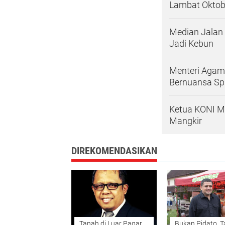
Lambat Oktob
Median Jalan
Jadi Kebun
Menteri Agam
Bernuansa Spir
Ketua KONI Ma
Mangkir
DIREKOMENDASIKAN
Tanah di Luar Pagar
Bukan Pidato, T