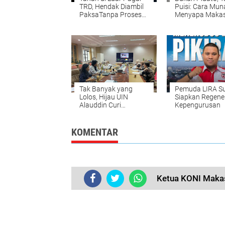
TRD, Hendak Diambil
Puisi: Cara Muna
PaksaTanpa Proses
Menyapa Makas
Pengadilan
MIWF
Tak Banyak yang
Pemuda LIRA Su
Lolos, Hijau UIN
Siapkan Regene
Alauddin Curi
Kepengurusan
Perhatian BRIN
KOMENTAR
Ketua KONI Makass