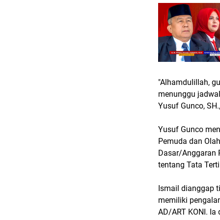
"Alhamdulillah, g
menunggu jadwal 
Yusuf Gunco, SH.,
Yusuf Gunco meny
Pemuda dan Olah
Dasar/Anggaran 
tentang Tata Tert
Ismail dianggap 
memiliki pengala
AD/ART KONI. Ia 