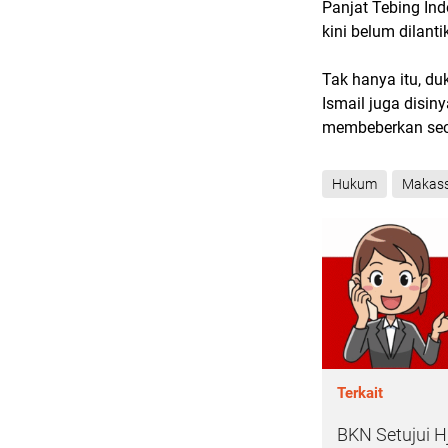
Panjat Tebing In
kini belum dilanti
Tak hanya itu, d
Ismail juga disin
membeberkan seca
Hukum
Makas
Terkait
BKN Setujui H