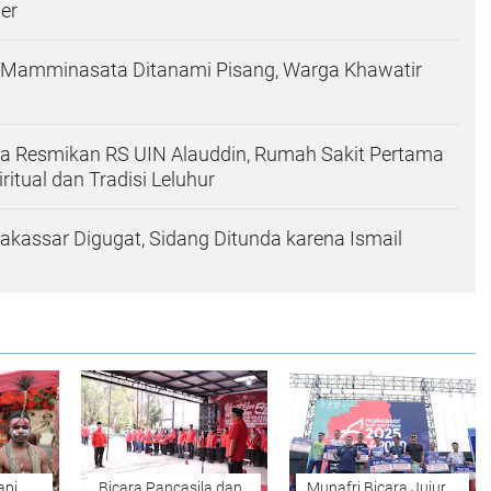
er
 Mamminasata Ditanami Pisang, Warga Khawatir
a Resmikan RS UIN Alauddin, Rumah Sakit Pertama
itual dan Tradisi Leluhur
kassar Digugat, Sidang Ditunda karena Ismail
api
Bicara Pancasila dan
Munafri Bicara Jujur