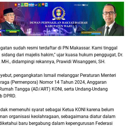
ugatan sudah resmi terdaftar di PN Makassar. Kami tinggal
sidang dari majelis hakim," ujar kuasa hukum penggugat, Dr.
 MH., didampingi rekannya, Prawidi Wisanggeni, SH.
ebut, pengangkatan Ismail melanggar Peraturan Menteri
raga (Permenpora) Nomor 14 Tahun 2024, Anggaran
Rumah Tangga (AD/ART) KONI, serta Undang-Undang
ib DPRD.
tidak memenuhi syarat sebagai Ketua KONI karena belum
man organisasi keolahragaan, sebagaimana diatur dalam
diketahui baru bergabung dalam kepengurusan Federasi