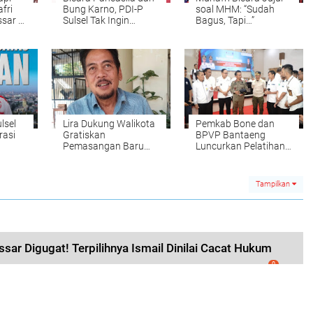
fri
Bung Karno, PDI-P
soal MHM: “Sudah
sar di
Sulsel Tak Ingin
Bagus, Tapi…”
Hanya Seremonial
lsel
Lira Dukung Walikota
Pemkab Bone dan
rasi
Gratiskan
BPVP Bantaeng
Pemasangan Baru
Luncurkan Pelatihan
PDAM Masyarakat
PBL untuk Tingkatkan
Miskin
Daya Saing SDM
Tampilkan
ar Digugat! Terpilihnya Ismail Dinilai Cacat Hukum
0