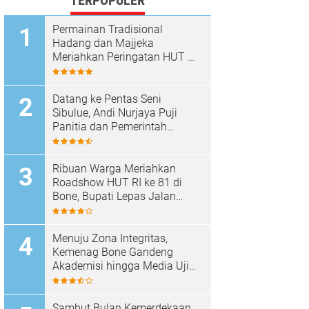
TERPOPULER
Permainan Tradisional
Hadang dan Majjeka
Meriahkan Peringatan HUT RI
di Sibulue
Datang ke Pentas Seni
Sibulue, Andi Nurjaya Puji
Panitia dan Pemerintah
Kecamatan
Ribuan Warga Meriahkan
Roadshow HUT RI ke 81 di
Bone, Bupati Lepas Jalan
Santai
Menuju Zona Integritas,
Kemenag Bone Gandeng
Akademisi hingga Media Uji
Standar Pelayanan
Sambut Bulan Kemerdekaan,