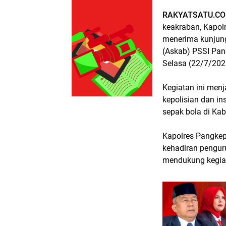
RAKYATSATU.CO
keakraban, Kapolr
menerima kunjung
(Askab) PSSI Pan
Selasa (22/7/2025
Kegiatan ini men
kepolisian dan 
sepak bola di Ka
Kapolres Pangkep
kehadiran pengu
mendukung kegiat