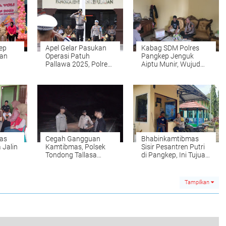
ep
Apel Gelar Pasukan
Kabag SDM Polres
aan
Operasi Patuh
Pangkep Jenguk
Pallawa 2025, Polres
Aiptu Munir, Wujud
Sulsel
Pangkep Fokus
Nyata Solidaritas di
Wujudkan Tertib Lalu
Tengah Duka
Lintas Menuju
Indonesia Emas
as
Cegah Gangguan
Bhabinkamtibmas
 Jalin
Kamtibmas, Polsek
Sisir Pesantren Putri
Tondong Tallasa
di Pangkep, Ini Tujuan
Intensifkan Patroli
Sebenarnya
Malam
Tampilkan