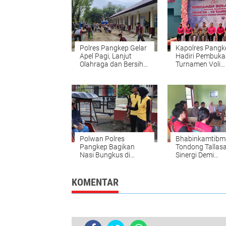
Polres Pangkep Gelar
Kapolres Pangk
Apel Pagi, Lanjut
Hadiri Pembuk
Olahraga dan Bersih-
Turnamen Voli
Bersih TK Kemala
Bhayangkari se-
Bhayangkari
di Makassar
Polwan Polres
Bhabinkamtibm
Pangkep Bagikan
Tondong Tallasa
Nasi Bungkus di
Sinergi Demi
Jumat Pagi, Warga
Sukseskan KKN
Tersentuh
Unhas 2025
KOMENTAR