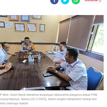
Komentar (
)
 Muh. Husni Ramli menerima kunjungan silaturahmi pengurus Askab PSSI
ruang kerjanya, Selasa (22/7/2025), dalam rangka mempererat sinergi dan
enda olahraga daerah.