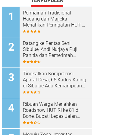
TERPOPULER
Permainan Tradisional
Hadang dan Majjeka
Meriahkan Peringatan HUT RI
di Sibulue
Datang ke Pentas Seni
Sibulue, Andi Nurjaya Puji
Panitia dan Pemerintah
Kecamatan
Tingkatkan Kompetensi
Aparat Desa, 65 Kadus-Kaling
di Sibulue Adu Kemampuan
Berpidato
Ribuan Warga Meriahkan
Roadshow HUT RI ke 81 di
Bone, Bupati Lepas Jalan
Santai
Menuju Zona Integritas,