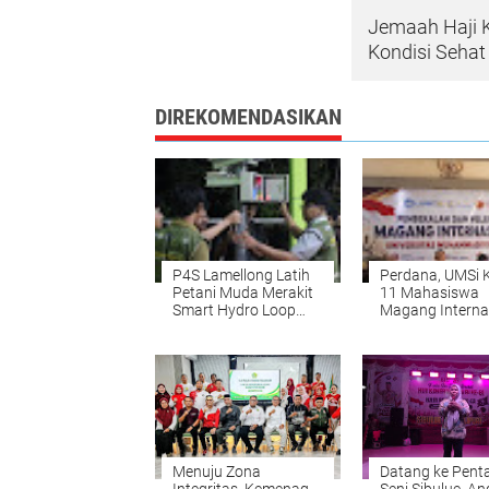
Jemaah Haji K
Kondisi Sehat
DIREKOMENDASIKAN
P4S Lamellong Latih
Perdana, UMSi K
Petani Muda Merakit
11 Mahasiswa
Smart Hydro Loop
Magang Interna
untuk Pertanian
ke Taiwan
Cerdas
Menuju Zona
Datang ke Pent
Integritas, Kemenag
Seni Sibulue, An