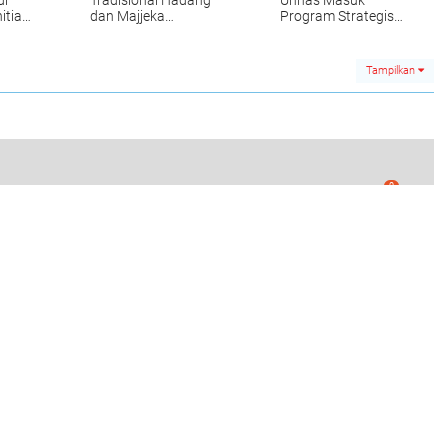
itia
dan Majjeka
Program Strategis
Meriahkan Peringatan
Irigasi Kabupaten
HUT RI di Sibulue
Bone
Tampilkan
0
njai Keluarkan Imbauan Waspada Bencana