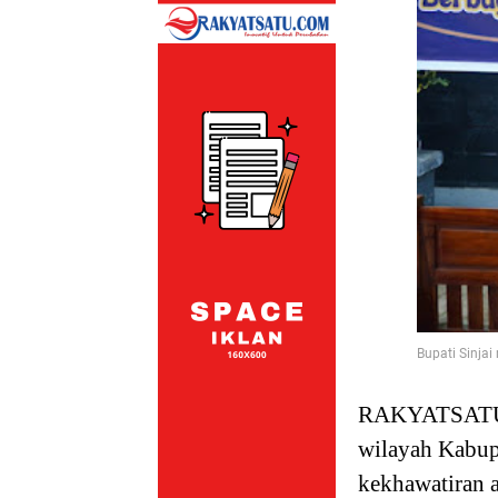
Bupati Sinja
RAKYATSATU
wilayah Kabupa
kekhawatiran a