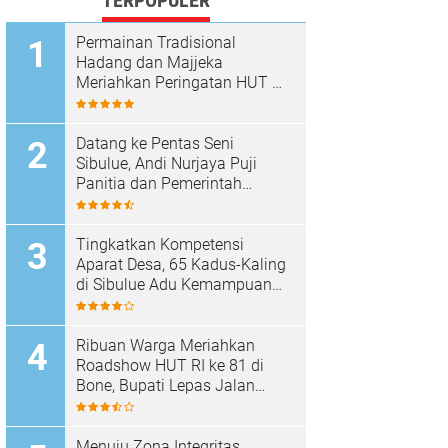
TERPOPULER
Permainan Tradisional
Hadang dan Majjeka
Meriahkan Peringatan HUT RI
di Sibulue
Datang ke Pentas Seni
Sibulue, Andi Nurjaya Puji
Panitia dan Pemerintah
Kecamatan
Tingkatkan Kompetensi
Aparat Desa, 65 Kadus-Kaling
di Sibulue Adu Kemampuan
Berpidato
Ribuan Warga Meriahkan
Roadshow HUT RI ke 81 di
Bone, Bupati Lepas Jalan
Santai
Menuju Zona Integritas,