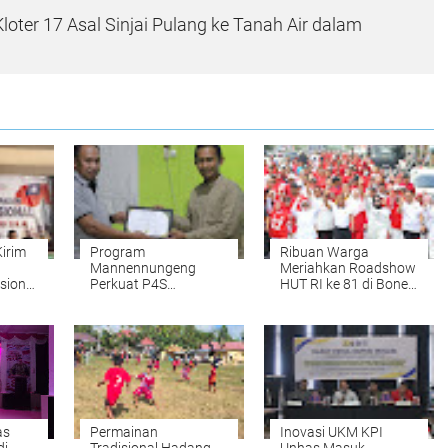
loter 17 Asal Sinjai Pulang ke Tanah Air dalam
irim
Program
Ribuan Warga
Mannennungeng
Meriahkan Roadshow
sional
Perkuat P4S
HUT RI ke 81 di Bone,
Lamellong, Abdul
Bupati Lepas Jalan
Rahman Bagikan
Santai
Pengalaman
as
Permainan
Inovasi UKM KPI
di
Tradisional Hadang
Unhas Masuk