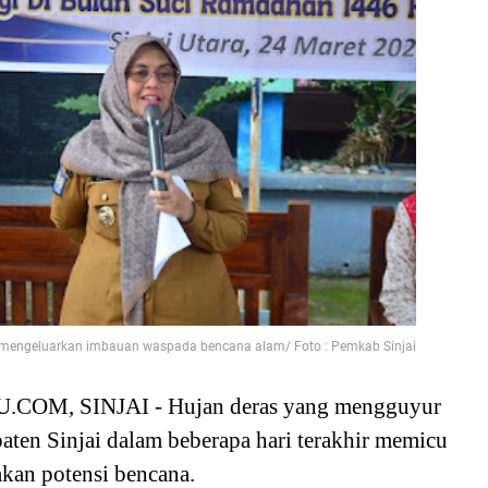
i mengeluarkan imbauan waspada bencana alam/ Foto : Pemkab Sinjai
.COM, SINJAI
- Hujan deras yang mengguyur
ten Sinjai dalam beberapa hari terakhir memicu
kan potensi bencana.