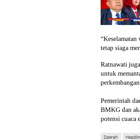
“Keselamatan w
tetap siaga me
Ratnawati juga
untuk memanta
perkembangan 
Pemerintah dae
BMKG dan akan
potensi cuaca 
Daerah
Headli