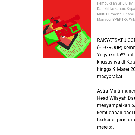
Pembukaan SPEKTRA Mer
Dari kiri ke kanan: K
Multi Purposed Financ
Manager SPEKTRA Wilay
RAKYATSATU.COM,
(FIFGROUP) kemb
Yogyakarta** unt
khususnya di Kota
hingga 9 Maret 20
masyarakat.
Astra Multifinan
Head Wilayah Dae
menyampaikan bah
kemudahan bagi 
berbagai program
mereka.