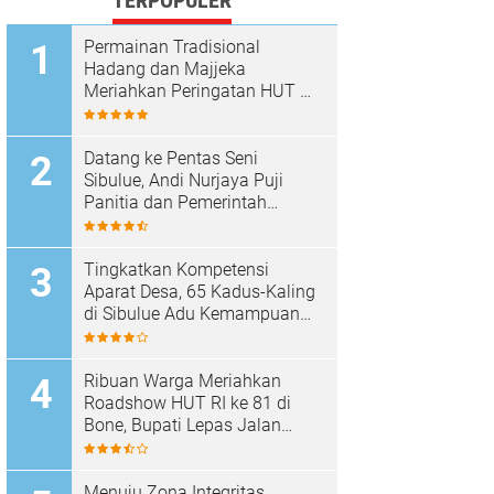
TERPOPULER
Permainan Tradisional
Hadang dan Majjeka
Meriahkan Peringatan HUT RI
di Sibulue
Datang ke Pentas Seni
Sibulue, Andi Nurjaya Puji
Panitia dan Pemerintah
Kecamatan
Tingkatkan Kompetensi
Aparat Desa, 65 Kadus-Kaling
di Sibulue Adu Kemampuan
Berpidato
Ribuan Warga Meriahkan
Roadshow HUT RI ke 81 di
Bone, Bupati Lepas Jalan
Santai
Menuju Zona Integritas,