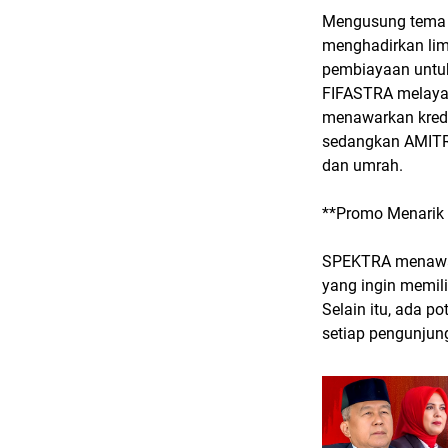
Mengusung tema *
menghadirkan li
pembiayaan untuk
FIFASTRA melaya
menawarkan kred
sedangkan AMITRA
dan umrah.
**Promo Menarik
SPEKTRA menawark
yang ingin memili
Selain itu, ada p
setiap pengunjun