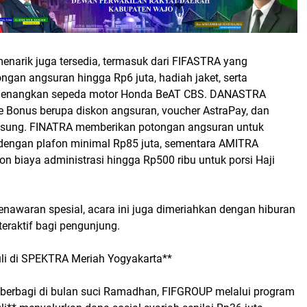
enarik juga tersedia, termasuk dari FIFASTRA yang
gan angsuran hingga Rp6 juta, hadiah jaket, serta
enangkan sepeda motor Honda BeAT CBS. DANASTRA
e Bonus berupa diskon angsuran, voucher AstraPay, dan
gsung. FINATRA memberikan potongan angsuran untuk
 dengan plafon minimal Rp85 juta, sementara AMITRA
n biaya administrasi hingga Rp500 ribu untuk porsi Haji
enawaran spesial, acara ini juga dimeriahkan dengan hiburan
teraktif bagi pengunjung.
li di SPEKTRA Meriah Yogyakarta**
erbagi di bulan suci Ramadhan, FIFGROUP melalui program