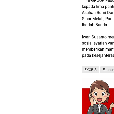
**FIFGROUP Peduli
kepada lima panti
Asuhan Bumi Dam
Sinar Melati, Pan
Ibadah Bunda.
Iwan Susanto men
sosial syariah ya
memberikan manfa
pada kesejahteraa
EKOBIS
Ekono