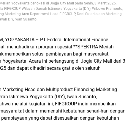
iah Yogyakarta berlokasi di Jogja City Mall pada Senin, 3 Maret 2025.
epala FIFGROUP Wilayah Daerah Istimewa Yogyakarta (DIY), Wibowo Pramonto;
ing Marketing Area Department Head FIFGROUP, Doni Sutarko dan Marketing
ah DIY, Iwan Susanto.
 YOGYAKARTA – PT Federal International Finance
ali menghadirkan program spesial **SPEKTRA Meriah
uk memberikan solusi pembiayaan bagi masyarakat,
 Yogyakarta. Acara ini berlangsung di Jogja City Mall dari 3
25 dan dapat dihadiri secara gratis oleh seluruh
ce Marketing Head dan Multiproduct Financing Marketing
rah Istimewa Yogyakarta (DIY), Iwan Susanto,
wa melalui kegiatan ini, FIFGROUP ingin memberikan
masyarakat dalam memenuhi kebutuhan sehari-hari dengan
 pembiayaan yang dapat disesuaikan dengan kebutuhan