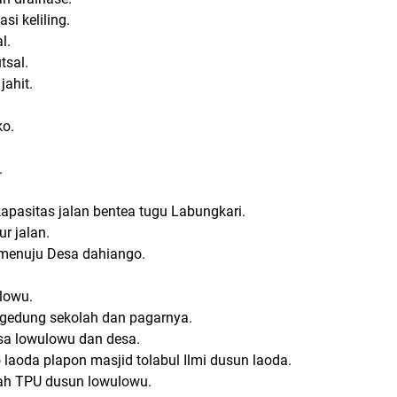
si keliling.
l.
tsal.
jahit.
ko.
.
apasitas jalan bentea tugu Labungkari.
r jalan.
 menuju Desa dahiango.
lowu
.
gedung sekolah dan pagarnya.
esa lowulowu dan desa.
o laoda plapon masjid tolabul Ilmi dusun laoda.
ah TPU dusun lowulowu.