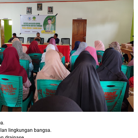
ea
.
alan lingkungan bangsa.
n drainase.