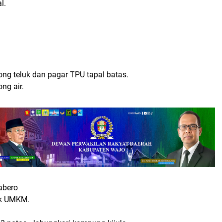
l.
ng teluk dan pagar TPU tapal batas.
ng air.
abero
ak UMKM.