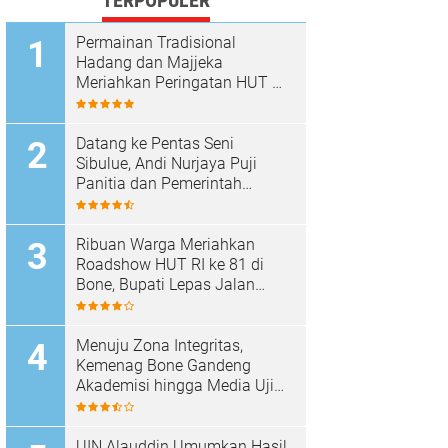
TERPOPULER
Permainan Tradisional
Hadang dan Majjeka
Meriahkan Peringatan HUT RI
di Sibulue
Datang ke Pentas Seni
Sibulue, Andi Nurjaya Puji
Panitia dan Pemerintah
Kecamatan
Ribuan Warga Meriahkan
Roadshow HUT RI ke 81 di
Bone, Bupati Lepas Jalan
Santai
Menuju Zona Integritas,
Kemenag Bone Gandeng
Akademisi hingga Media Uji
Standar Pelayanan
UIN Alauddin Umumkan Hasil