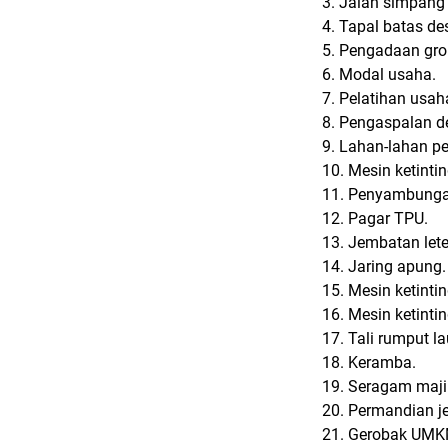
3. Jalan simpang 
4. Tapal batas d
5. Pengadaan gr
6. Modal usaha.
7. Pelatihan us
8. Pengaspalan 
9. Lahan-lahan p
10. Mesin ketintin
11. Penyambungan
12. Pagar TPU.
13. Jembatan lete
14. Jaring apung.
15. Mesin ketintin
16. Mesin ketintin
17. Tali rumput la
18. Keramba.
19. Seragam majil
20. Permandian j
21. Gerobak UMK