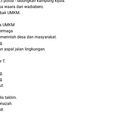
3 potoa - labungkari kampung kijula.
esa waara dan wadiabero.
obak UMKM.
aha UMKM
dermaga
emerintah desa dan masyarakat.
g.
 aspal jalan lingkungan.
r T.
g.
g.
ut.
is taklim.
enazah.
M.