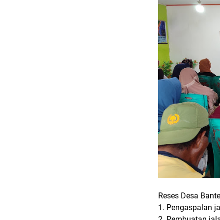
Reses
Desa Bant
1. Pengaspalan j
2. Pembuatan jala