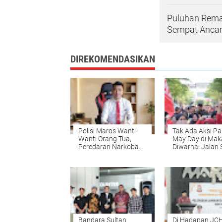
Puluhan Remaj
Sempat Ancam
DIREKOMENDASIKAN
Polisi Maros Wanti-
Tak Ada Aksi Pa
Wanti Orang Tua,
May Day di Mak
Peredaran Narkoba
Diwarnai Jalan 
Kini Sasar Anak Lewat
dan Panggung
Dunia Maya
Rakyat
Bandara Sultan
Di Hadapan JC