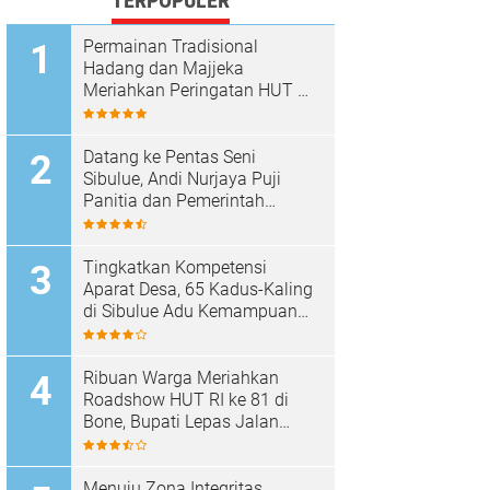
TERPOPULER
Permainan Tradisional
Hadang dan Majjeka
Meriahkan Peringatan HUT RI
di Sibulue
Datang ke Pentas Seni
Sibulue, Andi Nurjaya Puji
Panitia dan Pemerintah
Kecamatan
Tingkatkan Kompetensi
Aparat Desa, 65 Kadus-Kaling
di Sibulue Adu Kemampuan
Berpidato
Ribuan Warga Meriahkan
Roadshow HUT RI ke 81 di
Bone, Bupati Lepas Jalan
Santai
Menuju Zona Integritas,