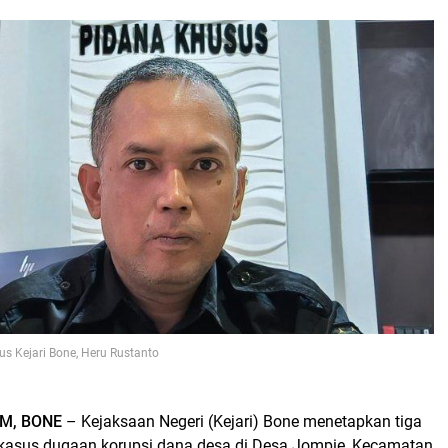
us Kejari Bone, Heru Rustanto
M, BONE
– Kejaksaan Negeri (Kejari) Bone menetapkan tiga
kasus dugaan korupsi dana desa di Desa Jompie, Kecamatan