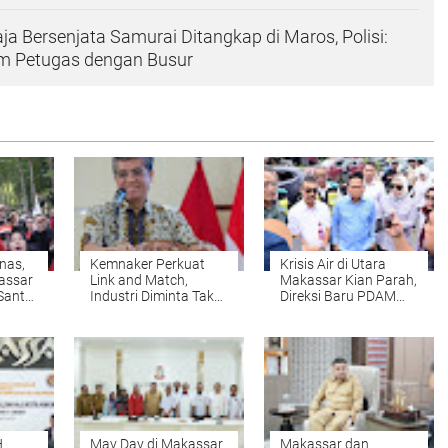
a Bersenjata Samurai Ditangkap di Maros, Polisi:
 Petugas dengan Busur
nas,
Kemnaker Perkuat
Krisis Air di Utara
assar
Link and Match,
Makassar Kian Parah,
Santai
Industri Diminta Tak
Direksi Baru PDAM
Lagi Mengeluh Soal
Janji Bongkar Akar
SDM
Masalah
H
May Day di Makassar
Makassar dan