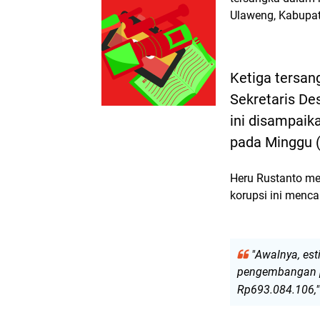
Ulaweng, Kabupa
Ketiga tersan
Sekretaris De
ini disampaika
pada Minggu (
Heru Rustanto me
korupsi ini menca
"Awalnya, est
pengembangan pe
Rp693.084.106,"