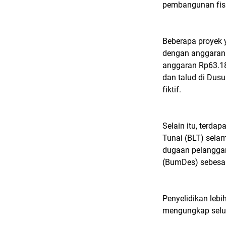
pembangunan fis
Beberapa proyek y
dengan anggaran 
anggaran Rp63.18
dan talud di Dus
fiktif.
Selain itu, terd
Tunai (BLT) selam
dugaan pelanggar
(BumDes) sebesar
Penyelidikan lebi
mengungkap seluru