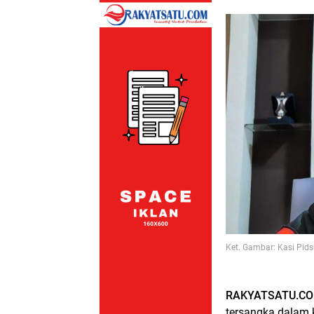
Ket. Gambar: Kasi Pids
RAKYATSATU.CO
tersangka dalam 