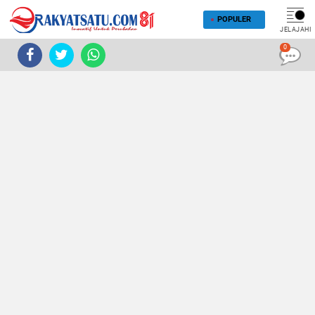
POPULER
JELAJAHI
0