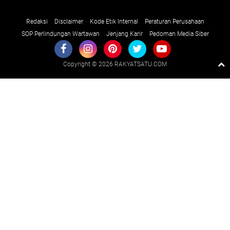
Redaksi
Disclaimer
Kode Etik Internal
Peraturan Perusahaan
SOP Perlindungan Wartawan
Jenjang Karir
Pedoman Media Siber
Copyright ©
2026 RAKYATSATU.COM
Premium
By
Raushan
Design
With
Shroff
Templates