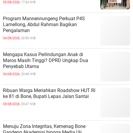
05/08/2026,
17:04 WIB
Program Mannennungeng Perkuat P4S
Lamellong, Abdul Rahman Bagikan
Pengalaman
04/08/2026,
20:55 WIB
Mengapa Kasus Perlindungan Anak di
Maros Masih Tinggi? DPRD Ungkap Dua
Penyebab Utama
04/08/2026,
20:49 WIB
Ribuan Warga Meriahkan Roadshow HUT RI
ke 81 di Bone, Bupati Lepas Jalan Santai
03/08/2026,
23:47 WIB
Menuju Zona Integritas, Kemenag Bone
Gandeng Akademisi hingga Media Uji