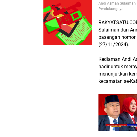
Andi Asman Sulaiman 
Pendukungnya
RAKYATSATU.CO
Sulaiman dan An
pasangan nomor u
(27/11/2024).
Kediaman Andi A
hadir untuk meray
menunjukkan kem
kecamatan se-Ka