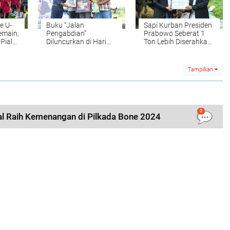
e U-
Buku “Jalan
Sapi Kurban Presiden
emain,
Pengabdian”
Prabowo Seberat 1
 Piala
Diluncurkan di Hari
Ton Lebih Diserahkan
Ulang Tahun BupAAS
ke Masyarakat Bone
Tampilkan
0
 Raih Kemenangan di Pilkada Bone 2024