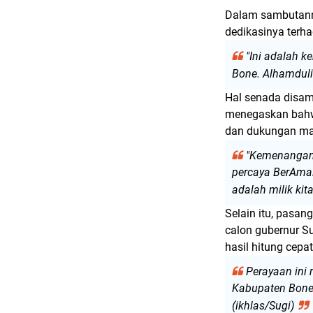
Dalam sambutann
dedikasinya terh
"Ini adalah 
Bone. Alhamdulil
Hal senada disam
menegaskan bahwa
dan dukungan ma
"Kemenangan 
percaya BerAmal
adalah milik ki
Selain itu, pasa
calon gubernur S
hasil hitung cepat
Perayaan ini
Kabupaten Bone
(ikhlas/Sugi)