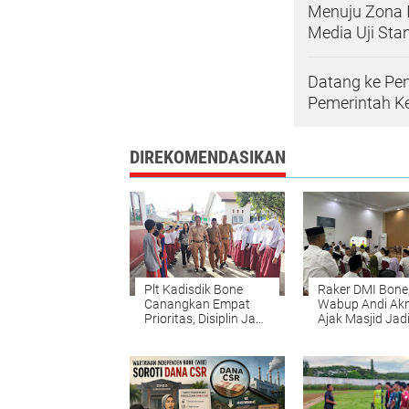
Menuju Zona 
Media Uji Sta
Datang ke Pent
Pemerintah 
DIREKOMENDASIKAN
Plt Kadisdik Bone
Raker DMI Bone
Canangkan Empat
Wabup Andi Ak
Prioritas, Disiplin Jadi
Ajak Masjid Jad
Sorotan
Pusat Pembina
Umat