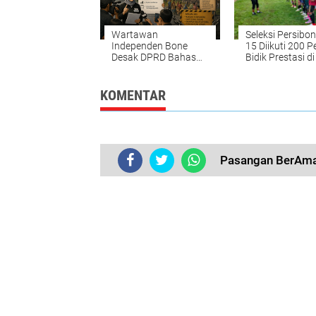
Wartawan
Seleksi Persibon
Independen Bone
15 Diikuti 200 P
Desak DPRD Bahas
Bidik Prestasi di
Transparansi Dana
Soeratin 2026
CSR
KOMENTAR
Pasangan BerAmal