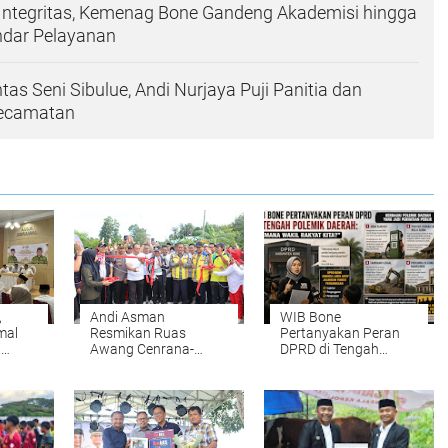
Integritas, Kemenag Bone Gandeng Akademisi hingga
ndar Pelayanan
as Seni Sibulue, Andi Nurjaya Puji Panitia dan
Kecamatan
,
Andi Asman
WIB Bone
mal
Resmikan Ruas
Pertanyakan Peran
i
Awang Cenrana-
DPRD di Tengah
an
Lebongnge, Akses
Polemik Daerah: Wakil
Warga Kini Lebih
Rakyat ke Mana?
Mudah