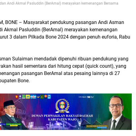
dan Andi Akmal Pasluddin (BerAmal) merayakan kemenangan Bersama
M, BONE
– Masyarakat pendukung pasangan Andi Asman
di Akmal Pasluddin (BerAmal) merayakan kemenangan
rut 3 dalam Pilkada Bone 2024 dengan penuh euforia, Rabu
sman Sulaiman mendadak dipenuhi ribuan pendukung yang
akan hasil sementara dari hitung cepat (quick count), yang
enangan pasangan BerAmal atas pesaing lainnya di 27
bupaten Bone.