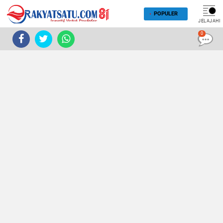
POPULER
JELAJAHI
0