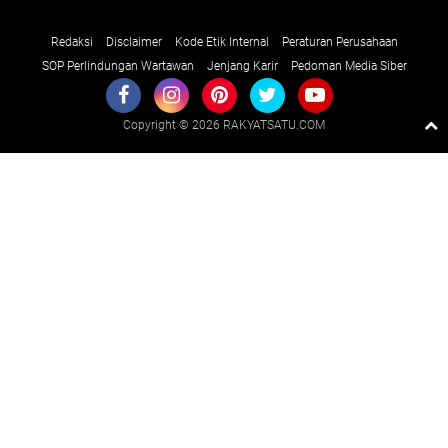
Redaksi
Disclaimer
Kode Etik Internal
Peraturan Perusahaan
SOP Perlindungan Wartawan
Jenjang Karir
Pedoman Media Siber
Copyright ©
2026 RAKYATSATU.COM
Premium
By
Raushan
Design
With
Shroff
Templates