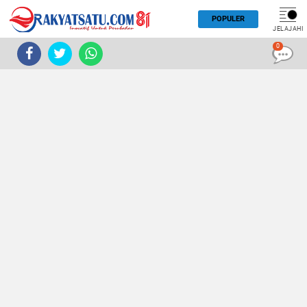
POPULER
JELAJAHI
0