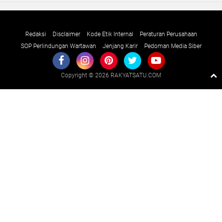
Redaksi
Disclaimer
Kode Etik Internal
Peraturan Perusahaan
SOP Perlindungan Wartawan
Jenjang Karir
Pedoman Media Siber
Copyright ©
2026 RAKYATSATU.COM
Premium
By
Raushan
Design
With
Shroff
Templates