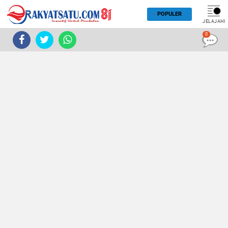
POPULER
JELAJAHI
0