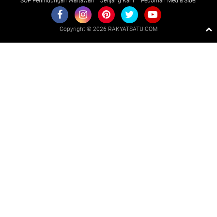
SOP Perlindungan Wartawan
Jenjang Karir
Pedoman Media Siber
Copyright ©
2026 RAKYATSATU.COM
Premium
By
Raushan
Design
With
Shroff
Templates