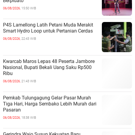
Berpidato
06/08/2026,
15:50 WIB
P4S Lamellong Latih Petani Muda Merakit
Smart Hydro Loop untuk Pertanian Cerdas
06/08/2026,
22:43 WIB
Kwarcab Maros Lepas 48 Peserta Jambore
Nasional, Bupati Bekali Uang Saku Rp500
Ribu
06/08/2026,
21:43 WIB
Pemkab Tulungagung Gelar Pasar Murah
Tiga Hari, Harga Sembako Lebih Murah dari
Pasaran
06/08/2026,
18:38 WIB
Gerindra Wajo Susun Kekuatan Baru,