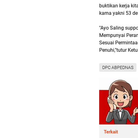
buktikan kerja ki
karna yakni 53 d
"Ayo Saling supp
Mempunyai Peran 
Sesuai Permintaa
Penuhi,"tutur Ketu
DPC ABPEDNAS
Terkait