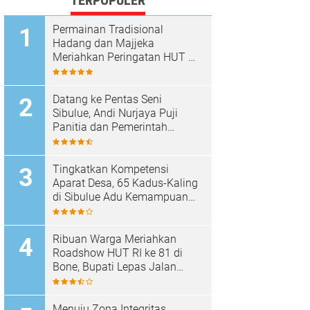
TERPOPULER
Permainan Tradisional
Hadang dan Majjeka
Meriahkan Peringatan HUT RI
di Sibulue
Datang ke Pentas Seni
Sibulue, Andi Nurjaya Puji
Panitia dan Pemerintah
Kecamatan
Tingkatkan Kompetensi
Aparat Desa, 65 Kadus-Kaling
di Sibulue Adu Kemampuan
Berpidato
Ribuan Warga Meriahkan
Roadshow HUT RI ke 81 di
Bone, Bupati Lepas Jalan
Santai
Menuju Zona Integritas,