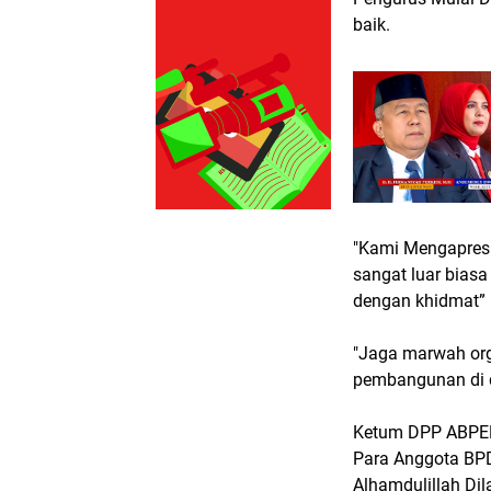
baik.
"Kami Mengapresi
sangat luar bias
dengan khidmat”
"Jaga marwah org
pembangunan di d
Ketum DPP ABPED
Para Anggota BPD
Alhamdulillah Di