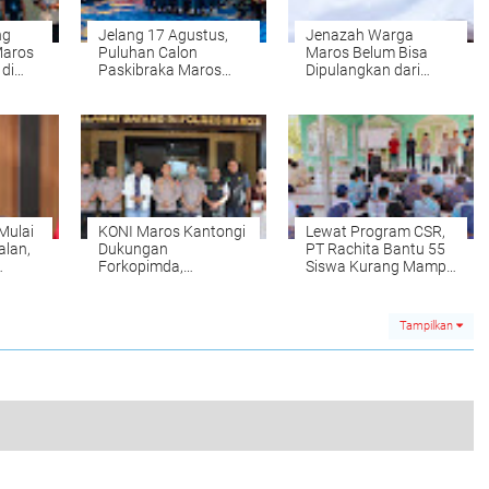
ng
Jelang 17 Agustus,
Jenazah Warga
Maros
Puluhan Calon
Maros Belum Bisa
di
Paskibraka Maros
Dipulangkan dari
t
Jalani Latihan Intensif
Armenia, Ini
belum
Penjelasan Disnaker
Mulai
KONI Maros Kantongi
Lewat Program CSR,
alan,
Dukungan
PT Rachita Bantu 55
Forkopimda,
Siswa Kurang Mampu
Optimistis Raih
di Moncongloe
Prestasi di PORPROV
XVII
Tampilkan
DPC ABPEDNAS Maros Dilantik untuk Periode 2024-2029: Fokus Peningkatan Kesejahteraan BPD
0