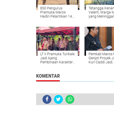
850 Pengurus
Tetangga Kena
Pramuka Maros
Valent, Warga 
Hadiri Pelantikan 14
yang Meninggal 
Kwarran dan Saka
Armenia: Sempa
Bhayangkara di
Berpamitan Se
Simbang
Berangkat
LT II Pramuka Turikale
Pemkab Maros 
Jadi Ajang
Genjot Proyek J
Pembinaan Karakter
Kuri Caddi Jadi
dan Kepemimpinan
Prioritas Awal
Penggalang
KOMENTAR