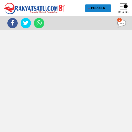
POPULER
JELAJAHI
0