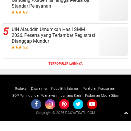
Gandeng Akademisi hingga Media Uji
Standar Pelayanan
UIN Alauddin Umumkan Hasil SMM
2026, Peserta yang Terlambat Registrasi
Dianggap Mundur
TERPOPULER LAINNYA
Redaksi
Disclaimer
Kode Etik Internal
Peraturan Perusahaan
SOP Perlindungan Wartawan
Jenjang Karir
Pedoman Media Siber
Copyright ©
2026 RAKYATSATU.COM
Premium
By
Raushan
Design
With