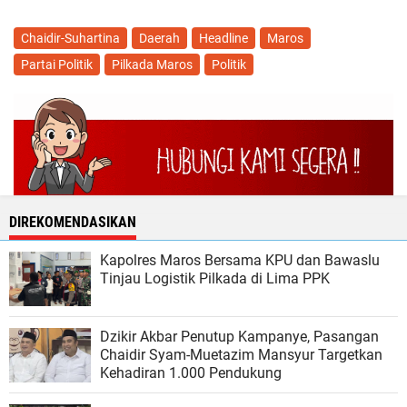
Chaidir-Suhartina
Daerah
Headline
Maros
Partai Politik
Pilkada Maros
Politik
DIREKOMENDASIKAN
Kapolres Maros Bersama KPU dan Bawaslu
Tinjau Logistik Pilkada di Lima PPK
Dzikir Akbar Penutup Kampanye, Pasangan
Chaidir Syam-Muetazim Mansyur Targetkan
Kehadiran 1.000 Pendukung