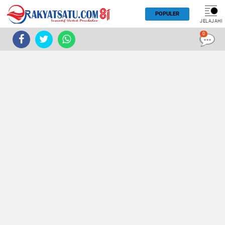
POPULER
JELAJAHI
0