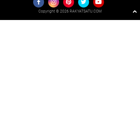
Copyright ©
2026 RAKYATSATU.COM
Premium
By
Raushan
Design
With
Shroff
Templates