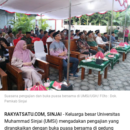
Suasana pengajian dan buka puasa bersama di UMSi/UGH/ FOto : Dok.
Pemkab Sinjai
RAKYATSATU.COM,
SINJAI
- Keluarga besar Universitas
Muhammad Sinjai (UMSi) mengadakan pengajian yang
dirangkaikan dengan buka puasa bersama di gedung