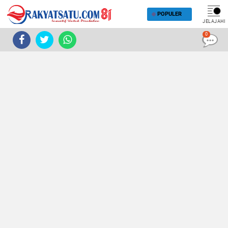
POPULER
JELAJAHI
0