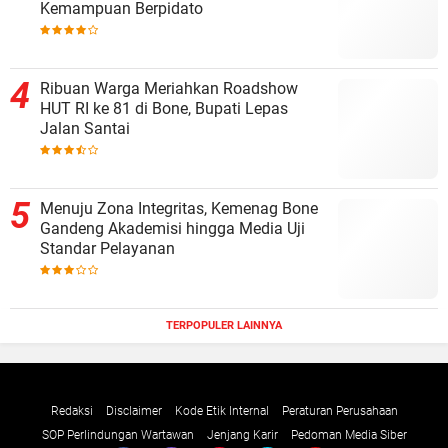
Kemampuan Berpidato
Ribuan Warga Meriahkan Roadshow
HUT RI ke 81 di Bone, Bupati Lepas
Jalan Santai
Menuju Zona Integritas, Kemenag Bone
Gandeng Akademisi hingga Media Uji
Standar Pelayanan
TERPOPULER LAINNYA
Redaksi
Disclaimer
Kode Etik Internal
Peraturan Perusahaan
SOP Perlindungan Wartawan
Jenjang Karir
Pedoman Media Siber