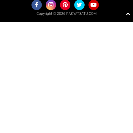
Copyright ©
2026 RAKYATSATU.COM
Premium
By
Raushan
Design
With
Shroff
Templates