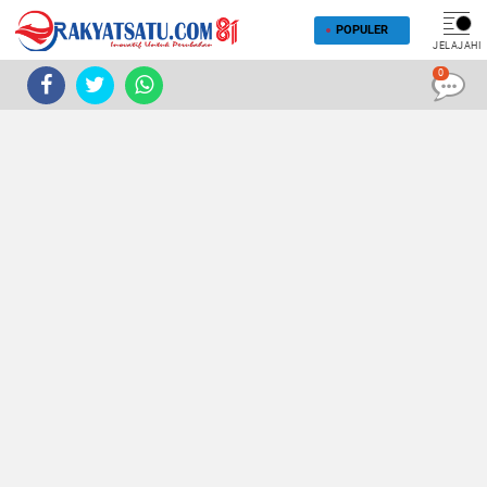
POPULER
JELAJAHI
0