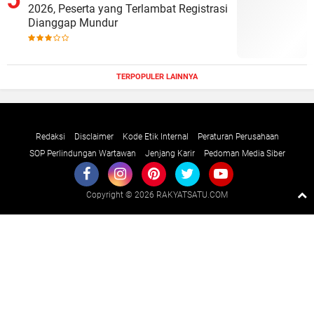
2026, Peserta yang Terlambat Registrasi
Dianggap Mundur
TERPOPULER LAINNYA
Redaksi
Disclaimer
Kode Etik Internal
Peraturan Perusahaan
SOP Perlindungan Wartawan
Jenjang Karir
Pedoman Media Siber
Copyright ©
2026 RAKYATSATU.COM
Premium
By
Raushan
Design
With
Shroff
Templates