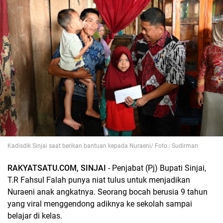
Kadisdik Sinjai saat berikan bantuan kepada Nuraeni/ Foto : Sudirman
RAKYATSATU.COM, SINJAI
- Penjabat (Pj) Bupati Sinjai,
T.R Fahsul Falah punya niat tulus untuk menjadikan
Nuraeni anak angkatnya. Seorang bocah berusia 9 tahun
yang viral menggendong adiknya ke sekolah sampai
belajar di kelas.