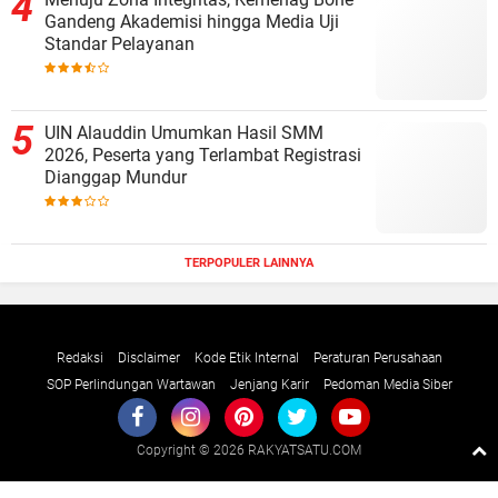
Gandeng Akademisi hingga Media Uji
Standar Pelayanan
UIN Alauddin Umumkan Hasil SMM
2026, Peserta yang Terlambat Registrasi
Dianggap Mundur
TERPOPULER LAINNYA
Redaksi
Disclaimer
Kode Etik Internal
Peraturan Perusahaan
SOP Perlindungan Wartawan
Jenjang Karir
Pedoman Media Siber
Copyright ©
2026 RAKYATSATU.COM
Premium
By
Raushan