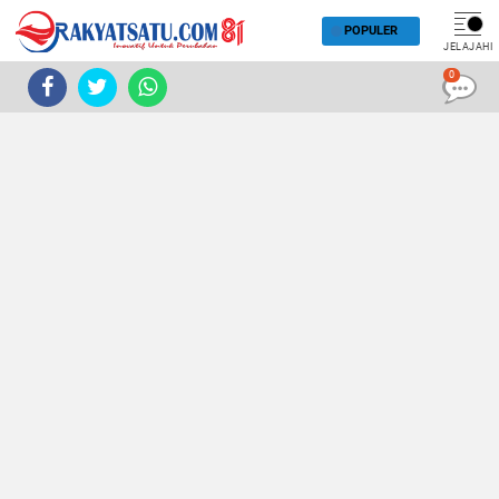
POPULER
JELAJAHI
0