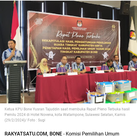
Ketua KPU Bone Yusran Tajuddin saat membuka Rapat Pleno Terbuka hasil
Pemilu 2024 di Hotel Novena, kota Watampone, Sulawesi Selatan, Kamis
(29/2/2024)/ Foto : Sugi
RAKYATSATU.COM, BONE
- Komisi Pemilihan Umum