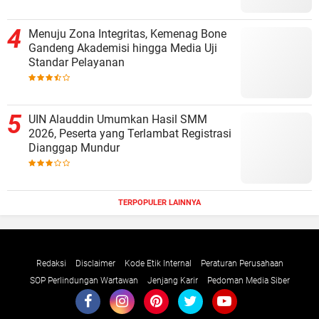
Menuju Zona Integritas, Kemenag Bone
Gandeng Akademisi hingga Media Uji
Standar Pelayanan
UIN Alauddin Umumkan Hasil SMM
2026, Peserta yang Terlambat Registrasi
Dianggap Mundur
TERPOPULER LAINNYA
Redaksi
Disclaimer
Kode Etik Internal
Peraturan Perusahaan
SOP Perlindungan Wartawan
Jenjang Karir
Pedoman Media Siber