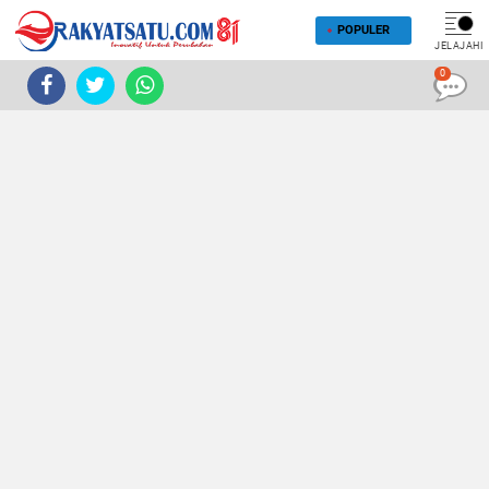
POPULER
JELAJAHI
0