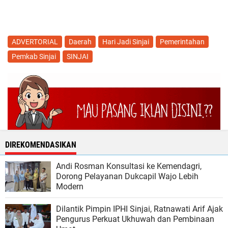
ADVERTORIAL
Daerah
Hari Jadi Sinjai
Pemerintahan
Pemkab Sinjai
SINJAI
DIREKOMENDASIKAN
Andi Rosman Konsultasi ke Kemendagri,
Dorong Pelayanan Dukcapil Wajo Lebih
Modern
Dilantik Pimpin IPHI Sinjai, Ratnawati Arif Ajak
Pengurus Perkuat Ukhuwah dan Pembinaan