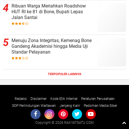
Ribuan Warga Meriahkan Roadshow
HUT RI ke 81 di Bone, Bupati Lepas
Jalan Santai
Menuju Zona Integritas, Kemenag Bone
Gandeng Akademisi hingga Media Uji
Standar Pelayanan
TERPOPULER LAINNYA
Redaksi
Disclaimer
Kode Etik Internal
Peraturan Perusahaan
SOP Perlindungan Wartawan
Jenjang Karir
Pedoman Media Siber
Copyright ©
2026 RAKYATSATU.COM
Premium
By