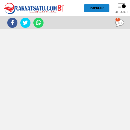
POPULER
JELAJAHI
0