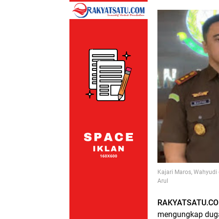
Kajari Maros, Wahyudi 
Arul
RAKYATSATU.CO
mengungkap duga