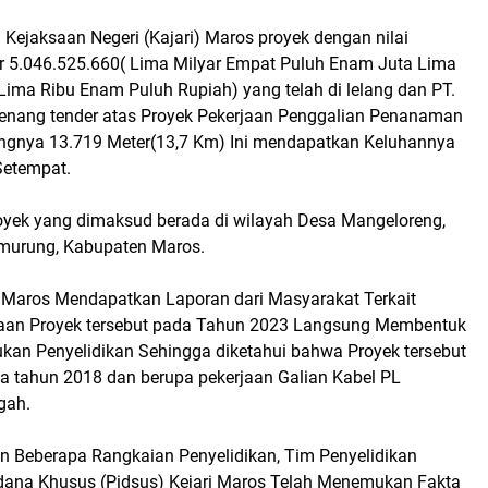
 Kejaksaan Negeri (Kajari) Maros proyek dengan nilai
 5.046.525.660( Lima Milyar Empat Puluh Enam Juta Lima
Lima Ribu Enam Puluh Rupiah) yang telah di lelang dan PT.
nang tender atas Proyek Pekerjaan Penggalian Penanaman
ngnya 13.719 Meter(13,7 Km) Ini mendapatkan Keluhannya
Setempat.
oyek yang dimaksud berada di wilayah Desa Mangeloreng,
murung, Kabupaten Maros.
 Maros Mendapatkan Laporan dari Masyarakat Terkait
jaan Proyek tersebut pada Tahun 2023 Langsung Membentuk
kan Penyelidikan Sehingga diketahui bahwa Proyek tersebut
a tahun 2018 dan berupa pekerjaan Galian Kabel PL
gah.
n Beberapa Rangkaian Penyelidikan, Tim Penyelidikan
dana Khusus (Pidsus) Kejari Maros Telah Menemukan Fakta