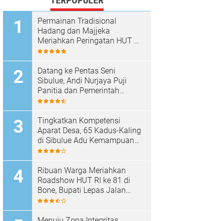
TERPOPULER
Permainan Tradisional
Hadang dan Majjeka
Meriahkan Peringatan HUT RI
di Sibulue
Datang ke Pentas Seni
Sibulue, Andi Nurjaya Puji
Panitia dan Pemerintah
Kecamatan
Tingkatkan Kompetensi
Aparat Desa, 65 Kadus-Kaling
di Sibulue Adu Kemampuan
Berpidato
Ribuan Warga Meriahkan
Roadshow HUT RI ke 81 di
Bone, Bupati Lepas Jalan
Santai
Menuju Zona Integritas,