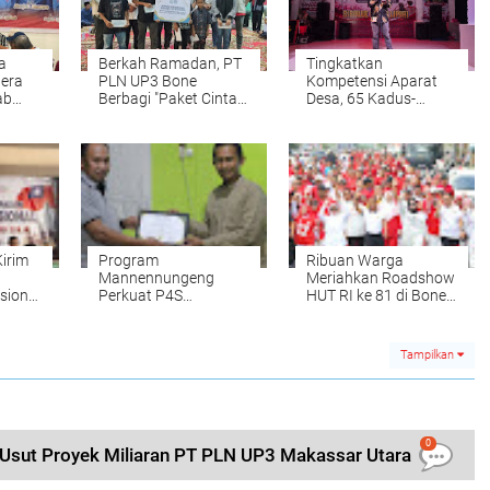
a
Berkah Ramadan, PT
Tingkatkan
era
PLN UP3 Bone
Kompetensi Aparat
ab
Berbagi "Paket Cinta"
Desa, 65 Kadus-
iaan
Bahagiakan Yatim
Kaling di Sibulue Adu
Dhuafa
Kemampuan
Berpidato
irim
Program
Ribuan Warga
Mannennungeng
Meriahkan Roadshow
sional
Perkuat P4S
HUT RI ke 81 di Bone,
Lamellong, Abdul
Bupati Lepas Jalan
Rahman Bagikan
Santai
Pengalaman
Tampilkan
0
Usut Proyek Miliaran PT PLN UP3 Makassar Utara