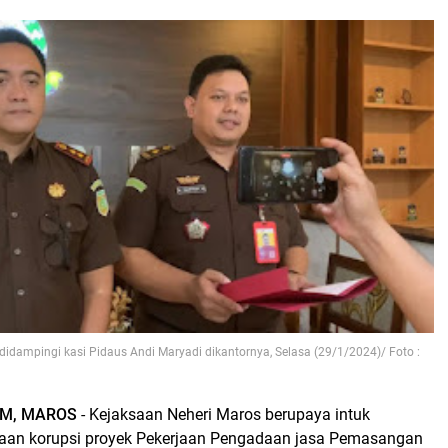
didampingi kasi Pidaus Andi Maryadi dikantornya, Selasa (29/1/2024)/ Foto :
M, MAROS
- Kejaksaan Neheri Maros berupaya intuk
an korupsi proyek Pekerjaan Pengadaan jasa Pemasangan