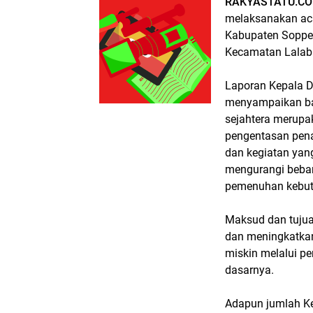
RAKYASTATU.CO
melaksanakan aca
Kabupaten Soppen
Kecamatan Lalab
Laporan Kepala D
menyampaikan ba
sejahtera merup
pengentasan pen
dan kegiatan yan
mengurangi beba
pemenuhan kebut
Maksud dan tujua
dan meningkatkan
miskin melalui 
dasarnya.
Adapun jumlah K