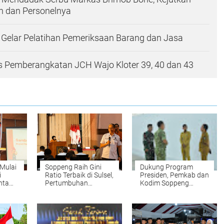
n dan Personelnya
Gelar Pelatihan Pemeriksaan Barang dan Jasa
 Pemberangkatan JCH Wajo Kloter 39, 40 dan 43
Mulai
Soppeng Raih Gini
Dukung Program
i
Ratio Terbaik di Sulsel,
Presiden, Pemkab dan
nta
Pertumbuhan
Kodim Soppeng
Ekonomi Tembus 9,39
Kawal Koperasi
Persen
Merah Putih