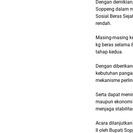
Dengan demikian,
Soppeng dalam m
Sosial Beras Seja
rendah.
Masing-masing k
kg beras selama 
tahap kedua.
Dengan diberikan
kebutuhan pangan
mekanisme perlin
Serta dapat menin
maupun ekonomi 
menjaga stabilita
Acara dilanjutka
II oleh Bupati S