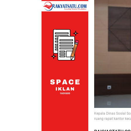
Kepala Dinas Sosial S
ruang rapat kantor ke