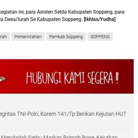
kegiatan ini, para Asisten Setda Kabupaten Soppeng, para
la Desa/lurah Se Kabupaten Soppeng.
[Ikhlas/Yudha]
rah
Pemerintahan
Pemkab Soppeng
SOPPENG
gritas TNI-Polri, Korem 141/Tp Berikan Kejutan HUT
I Mendadak Serbu Markas Brimob Bone, Kejutkan