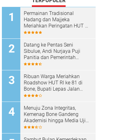
TERPOPULER
Permainan Tradisional
Hadang dan Majjeka
Meriahkan Peringatan HUT RI
di Sibulue
Datang ke Pentas Seni
Sibulue, Andi Nurjaya Puji
Panitia dan Pemerintah
Kecamatan
Ribuan Warga Meriahkan
Roadshow HUT RI ke 81 di
Bone, Bupati Lepas Jalan
Santai
Menuju Zona Integritas,
Kemenag Bone Gandeng
Akademisi hingga Media Uji
Standar Pelayanan
Sambut Bulan Kemerdekaan,