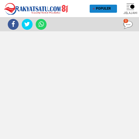
POPULER
JELAJAHI
0