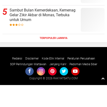
Sambut Bulan Kemerdekaan, Kemenag
Gelar Zikir Akbar di Monas, Terbuka
untuk Umum
TERPOPULER LAINNYA
Redaksi
Disclaimer
Kode Etik Internal
Peraturan Perusahaan
SOP Perlindungan Wartawan
Jenjang Karir
Pedoman Media Siber
Copyright ©
2026 RAKYATSATU.COM
Premium
By
Raushan
Design
With
Shroff
Templates