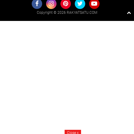
Copyright ©
2026 RAKYATSATU.COM
Premium
By
Raushan
Design
With
Shroff
Templates
Close
x