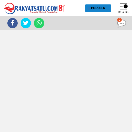
POPULER
JELAJAHI
0