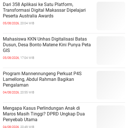
Dari 358 Aplikasi ke Satu Platform,
Transformasi Digital Makassar Dipelajari
Peserta Australia Awards
05/08/2026,
20:04 WIB
Mahasiswa KKN Unhas Digitalisasi Batas
Dusun, Desa Bonto Matene Kini Punya Peta
GIS
05/08/2026,
17:04 WIB
Program Mannennungeng Perkuat P4S
Lamellong, Abdul Rahman Bagikan
Pengalaman
04/08/2026,
20:55 WIB
Mengapa Kasus Perlindungan Anak di
Maros Masih Tinggi? DPRD Ungkap Dua
Penyebab Utama
04/08/2026,
20:49 WIB