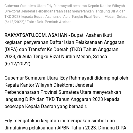
Gubernur Sumatera Utara Edy Rahmayadi bersama Kepala Kantor Wilayah
Direktorat Jenderal Perbendaharaan saat menyerahkan langsung DIPA dan
TKD 2023 kepada Bupati Asahan, di Aula Tengku Rizal Nurdin Medan, Selasa
(6/12/2022)/ Foto : Dok. Pemkab Asahan
RAKYATSATU.COM, ASAHAN
- Bupati Asahan ikuti
kegiatan penyerahan Daftar Isian Pelaksanaan Anggaran
(DIPA) dan Transfer Ke Daerah (TKD) Tahun Anggaran
2023, di Aula Tengku Rizal Nurdin Medan, Selasa
(6/12/2022).
Gubernur Sumatera Utara Edy Rahmayadi didampingi oleh
Kepala Kantor Wilayah Direktorat Jenderal
Perbendaharaan Provinsi Sumatera Utara menyerahkan
langsung DIPA dan TKD Tahun Anggaran 2023 kepada
beberapa Kepala Daerah yang berhadir.
Edy mengatakan kegiatan ini merupakan simbol dari
dimulainya pelaksanaan APBN Tahun 2023. Dimana DIPA