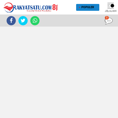
POPULER
JELAJAHI
0