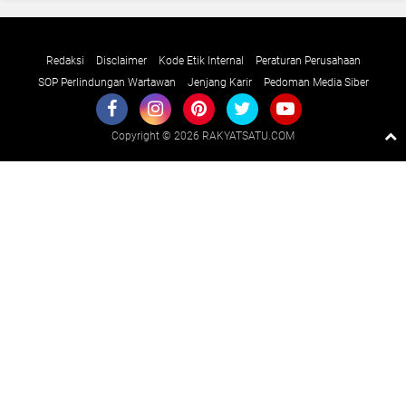
Redaksi
Disclaimer
Kode Etik Internal
Peraturan Perusahaan
SOP Perlindungan Wartawan
Jenjang Karir
Pedoman Media Siber
Copyright ©
2026 RAKYATSATU.COM
Premium
By
Raushan
Design
With
Shroff
Templates