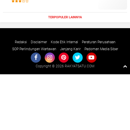
TERPOPULER LAINNYA
Redaksi
Disclaimer
Kode Etik Internal
Peraturan Perusahaan
SOP Perlindungan Wartawan
Jenjang Karir
Pedoman Media Siber
Copyright ©
2026 RAKYATSATU.COM
Premium
By
Raushan
Design
With
Shroff
Templates