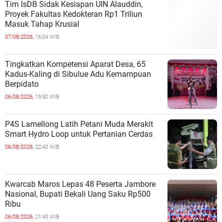
Tim IsDB Sidak Kesiapan UIN Alauddin,
Proyek Fakultas Kedokteran Rp1 Triliun
Masuk Tahap Krusial
07/08/2026,
16:04 WIB
Tingkatkan Kompetensi Aparat Desa, 65
Kadus-Kaling di Sibulue Adu Kemampuan
Berpidato
06/08/2026,
15:50 WIB
P4S Lamellong Latih Petani Muda Merakit
Smart Hydro Loop untuk Pertanian Cerdas
06/08/2026,
22:43 WIB
Kwarcab Maros Lepas 48 Peserta Jambore
Nasional, Bupati Bekali Uang Saku Rp500
Ribu
06/08/2026,
21:43 WIB