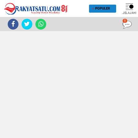
POPULER
JELAJAHI
0