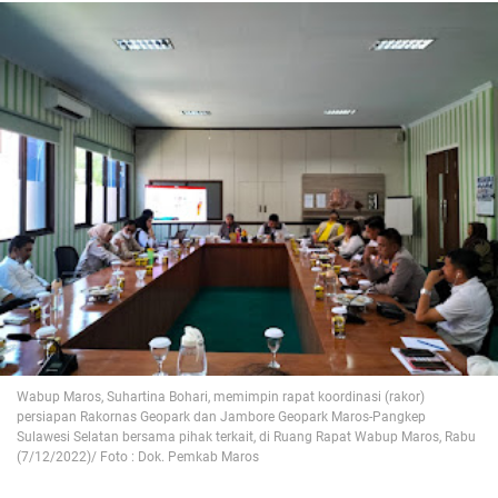
Wabup Maros, Suhartina Bohari, memimpin rapat koordinasi (rakor)
persiapan Rakornas Geopark dan Jambore Geopark Maros-Pangkep
Sulawesi Selatan bersama pihak terkait, di Ruang Rapat Wabup Maros, Rabu
(7/12/2022)/ Foto : Dok. Pemkab Maros