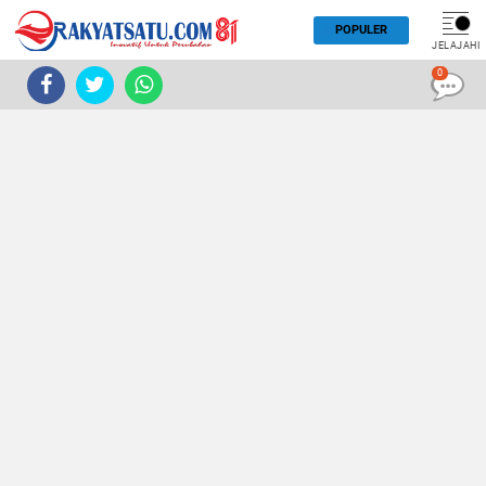
POPULER
JELAJAHI
0