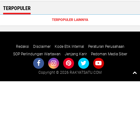
TERPOPULER
TERPOPULER LAINNYA
Redaksi
Disclaimer
Kode Etik Internal
Peraturan Perusahaan
SOP Perlindungan Wartawan
Jenjang Karir
Pedoman Media Siber
Copyright ©
2026 RAKYATSATU.COM
Premium
By
Raushan
Design
With
Shroff
Templates