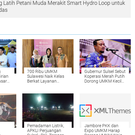
 Latih Petani Muda Merakit Smart Hydro Loop untuk
das
g
700 Ribu UMKM
Gubernur Sulsel Sebut
rian
Sulawesi Naik Kelas
Koperasi Merah Putih
sar
Berkat Layanan
Dorong UMKM Kecil
Amartha
Bergeliat
Pemadaman Listrik,
Jambore PKK dan
APKLI Perjuangan
Expo UMKM Harap