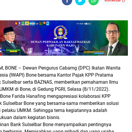
Komentar (
)
M, BONE
– Dewan Pengurus Cabamg (DPC) Ikatan Wanita
sia (IWAPI) Bone bersama Kantor Pajak KPP Pratama
 Sulselbar serta BAZNAS, memberikan pemahaman Ilmu
MKM di Bone, di Gedung PGRI, Selasa (8/11/2022).
Bone Farida Hanafing mengapresiasi kolaborasi KPP
k Sulselbar Bone yang bersama-sama memberikan solusi
i pelaku UMKM. Sehingga tema kegiatannya adalah
kuan dalam kegiatan bisnis.
inan Bank Sulselbar Bone menyampaikan pentingnya
berbisnis. Memisahkan uang pribadi dan uang usaha.