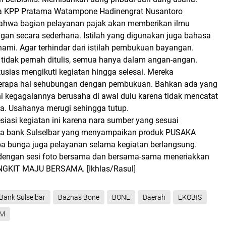
a KPP Pratama Watampone Hadinengrat Nusantoro
hwa bagian pelayanan pajak akan memberikan ilmu
gan secara sederhana. Istilah yang digunakan juga bahasa
ami. Agar terhindar dari istilah pembukuan bayangan.
idak pernah ditulis, semua hanya dalam angan-angan.
sias mengikuti kegiatan hingga selesai. Mereka
rapa hal sehubungan dengan pembukuan. Bahkan ada yang
i kegagalannya berusaha di awal dulu karena tidak mencatat
a. Usahanya merugi sehingga tutup.
iasi kegiatan ini karena nara sumber yang sesuai
ya bank Sulselbar yang menyampaikan produk PUSAKA
npa bunga juga pelayanan selama kegiatan berlangsung.
 dengan sesi foto bersama dan bersama-sama meneriakkan
ANGKIT MAJU BERSAMA.
[Ikhlas/Rasul]
Bank Sulselbar
Baznas Bone
BONE
Daerah
EKOBIS
M