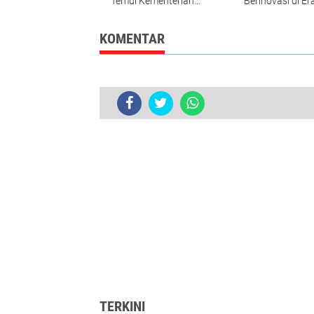
Temui Kementerian
Berinovasi di Er
UMKM
Digital
KOMENTAR
TERKINI