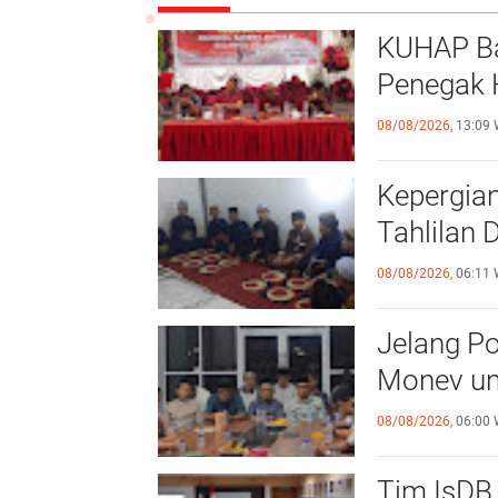
KUHAP Ba
Penegak 
08/08/2026,
13:09 
Kepergian
Tahlilan 
08/08/2026,
06:11 
Jelang Po
Monev unt
08/08/2026,
06:00 
Tim IsDB 