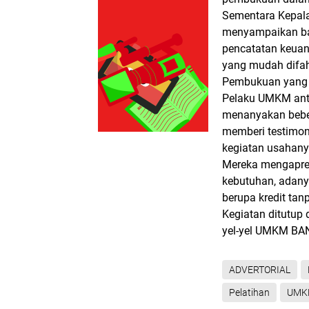
Sementara Kepal
menyampaikan ba
pencatatan keuan
yang mudah difah
Pembukuan yang t
Pelaku UMKM antu
menanyakan bebe
memberi testimon
kegiatan usahany
Mereka mengapres
kebutuhan, adan
berupa kredit ta
Kegiatan ditutup
yel-yel UMKM B
ADVERTORIAL
Pelatihan
UMK