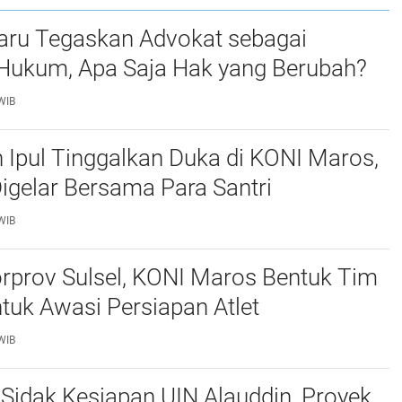
ru Tegaskan Advokat sebagai
Hukum, Apa Saja Hak yang Berubah?
WIB
 Ipul Tinggalkan Duka di KONI Maros,
Digelar Bersama Para Santri
WIB
rprov Sulsel, KONI Maros Bentuk Tim
uk Awasi Persiapan Atlet
WIB
Sidak Kesiapan UIN Alauddin, Proyek