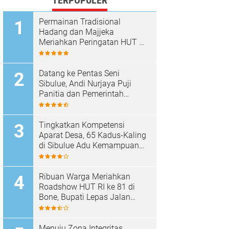
TERPOPULER
Permainan Tradisional
Hadang dan Majjeka
Meriahkan Peringatan HUT RI
di Sibulue
Datang ke Pentas Seni
Sibulue, Andi Nurjaya Puji
Panitia dan Pemerintah
Kecamatan
Tingkatkan Kompetensi
Aparat Desa, 65 Kadus-Kaling
di Sibulue Adu Kemampuan
Berpidato
Ribuan Warga Meriahkan
Roadshow HUT RI ke 81 di
Bone, Bupati Lepas Jalan
Santai
Menuju Zona Integritas,