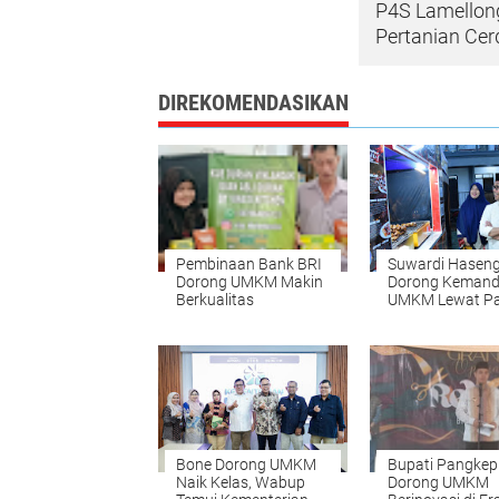
P4S Lamellong
Pertanian Cer
DIREKOMENDASIKAN
Pembinaan Bank BRI
Suwardi Hasen
Dorong UMKM Makin
Dorong Kemandi
Berkualitas
UMKM Lewat Pa
Ramadan
Bone Dorong UMKM
Bupati Pangkep
Naik Kelas, Wabup
Dorong UMKM