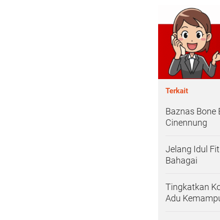
Terkait
Baznas Bone B
Cinennung
Jelang Idul F
Bahagai
Tingkatkan Ko
Adu Kemampu