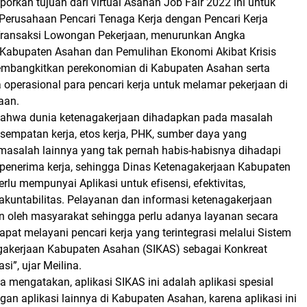
porkan tujuan dari virtual Asahan Job Fair 2022 ini untuk
rusahaan Pencari Tenaga Kerja dengan Pencari Kerja
 Transaksi Lowongan Pekerjaan, menurunkan Angka
Kabupaten Asahan dan Pemulihan Ekonomi Akibat Krisis
embangkitkan perekonomian di Kabupaten Asahan serta
operasional para pencari kerja untuk melamar pekerjaan di
aan.
bahwa dunia ketenagakerjaan dihadapkan pada masalah
sempatan kerja, etos kerja, PHK, sumber daya yang
n masalah lainnya yang tak pernah habis-habisnya dihadapi
n penerima kerja, sehingga Dinas Ketenagakerjaan Kabupaten
lu mempunyai Aplikasi untuk efisensi, efektivitas,
akuntabilitas. Pelayanan dan informasi ketenagakerjaan
n oleh masyarakat sehingga perlu adanya layanan secara
apat melayani pencari kerja yang terintegrasi melalui Sistem
gakerjaan Kabupaten Asahan (SIKAS) sebagai Konkreat
asi”, ujar Meilina.
ya mengatakan, aplikasi SIKAS ini adalah aplikasi spesial
an aplikasi lainnya di Kabupaten Asahan, karena aplikasi ini