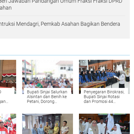
 Beri Jawaban Pandangan Umum Fraksi Fraksi DPRD
sahan
Intruksi Mendagri, Pemkab Asahan Bagikan Bendera
D
Bupati Sinjai Salurkan
Penyegaran Birokrasi,
Alsintan dan Benih ke
Bupati Sinjai Rotasi
gan
Petani, Dorong
dan Promosi 44
husus
Produktivitas
Pejabat
n
Pertanian