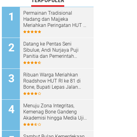
TERPOPULER
Permainan Tradisional
Hadang dan Majjeka
Meriahkan Peringatan HUT RI
di Sibulue
Datang ke Pentas Seni
Sibulue, Andi Nurjaya Puji
Panitia dan Pemerintah
Kecamatan
Ribuan Warga Meriahkan
Roadshow HUT RI ke 81 di
Bone, Bupati Lepas Jalan
Santai
Menuju Zona Integritas,
Kemenag Bone Gandeng
Akademisi hingga Media Uji
Standar Pelayanan
Sambut Bulan Kemerdekaan,