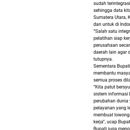
sudah terintegras
sehingga data kit
Sumatera Utara, 
dan untuk di Ind
“Salah satu integ
pelatihan siap ke
perusahaan secar
daerah lain agar 
tutupnya.
Sementara Bupati
membantu masyara
semua proses dila
“Kita patut bers
sistem informasi 
perubahan dunia 
pelayanan yang l
membuat lowongan
kerja”, ucap Bupat
Bupati juga meng