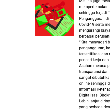
Meilina juga mela
mempertemukan Pe
sehingga terjadi
Pengangguran di 
Covid-19 serta m
mengurangi biaya 
berbagai perusah
“Kita menyadari 
pengangguran, ke
tersertifikasi da
pencari kerja da
Asahan merasa per
transparansi dan 
sangat dibutuhka
online sehingga d
Informasi Ketena
Digitalisasi Birokr
Lebih lanjut dirin
yang berbeda deng