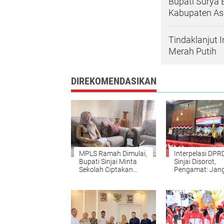
Bupati Surya
Kabupaten A
Tindaklanjut 
Merah Putih
DIREKOMENDASIKAN
MPLS Ramah Dimulai,
Interpelasi DPR
Bupati Sinjai Minta
Sinjai Disorot,
Sekolah Ciptakan
Pengamat: Jan
Lingkungan Aman
Gunakan Hak K
untuk Persoala
Teknis