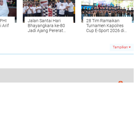
IPHI
Jalan Santai Hari
28 Tim Ramaikan
 Arif
Bhayangkara ke-80
Turnamen Kapolres
Jadi Ajang Pererat
Cup E-Sport 2026 di
ah dan
Sinergi Polri dan
Sinjai, Bidik Kapolri
at
Masyarakat di Sinjai
Cup
Tampilkan
0
ai Berlakukan Shift Pada ASN dan Non ASN