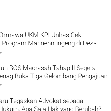
 Ormawa UKM KPI Unhas Cek
 Program Mannennungeng di Desa
ddong
WIB
liun BOS Madrasah Tahap II Segera
menag Buka Tiga Gelombang Pengajuan
WIB
ru Tegaskan Advokat sebagai
Hukum, Apa Saja Hak yang Berubah?