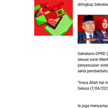
dilingkup Sekreta
Sekretaris DPRD 
sesuai surat Men
penyesuaian sist
serta pemberita
“Insya Allah hal i
Selasa (7/04/202
Ia juga menyampai