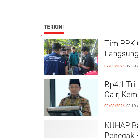
TERKINI
Tim PPK
Langsung
Kajaolali
09/08/2026,
19:08 
Rp4,1 Tri
Cair, Ke
09/08/2026,
08:19 
KUHAP Ba
Penegak 