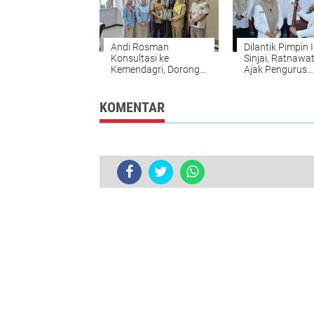
Andi Rosman
Dilantik Pimpin 
Konsultasi ke
Sinjai, Ratnawati
Kemendagri, Dorong
Ajak Pengurus
Pelayanan Dukcapil
Perkuat Ukhuw
Wajo Lebih Modern
Pembinaan Um
KOMENTAR
Mulai Besok, Sekretariat DPRD Sinj