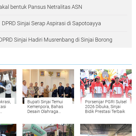
akal bentuk Pansus Netralitas ASN
I DPRD Sinjai Serap Aspirasi di Sapotoayya
PRD Sinjai Hadiri Musrenbang di Sinjai Borong
krasi,
Bupati Sinjai Temui
Porsenijar PGRI Sulsel
tasi
Kemenpora, Bahas
2026 Dibuka, Sinjai
Desain Olahraga
Bidik Prestasi Terbaik
Daerah hingga
Fasilitas Atlet