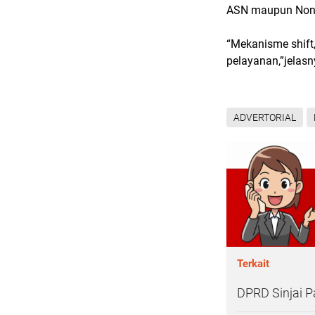
ASN maupun Non A
“Mekanisme shift,
pelayanan,”jelasn
ADVERTORIAL
Terkait
DPRD Sinjai P