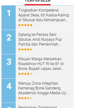
TERPOPULER
Tingkatkan Kompetensi
Aparat Desa, 65 Kadus-Kaling
di Sibulue Adu Kemampuan
Berpidato
Datang ke Pentas Seni
Sibulue, Andi Nurjaya Puji
Panitia dan Pemerintah
Kecamatan
Ribuan Warga Meriahkan
Roadshow HUT RI ke 81 di
Bone, Bupati Lepas Jalan
Santai
Menuju Zona Integritas,
Kemenag Bone Gandeng
Akademisi hingga Media Uji
Standar Pelayanan
Permainan Tradisional