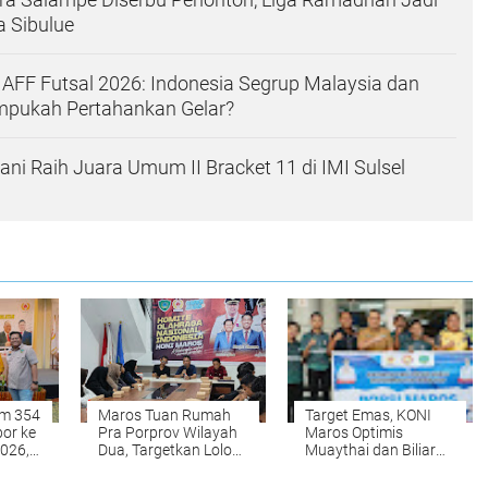
 Sibulue
 AFF Futsal 2026: Indonesia Segrup Malaysia dan
ampukah Pertahankan Gelar?
ni Raih Juara Umum II Bracket 11 di IMI Sulsel
im 354
Maros Tuan Rumah
Target Emas, KONI
bor ke
Pra Porprov Wilayah
Maros Optimis
2026,
Dua, Targetkan Lolos
Muaythai dan Biliar
 Besar
di Cabor Sepak
Tembus Porprov 2026
Takraw