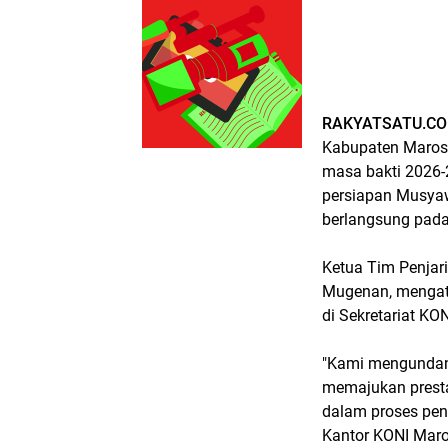
RAKYATSATU.CO
Kabupaten Maros
masa bakti 2026-
persiapan Musyaw
berlangsung pada
Ketua Tim Penjar
Mugenan, mengata
di Sekretariat KO
"Kami mengundang
memajukan presta
dalam proses pen
Kantor KONI Maro