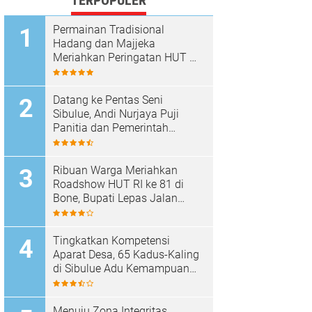
TERPOPULER
Permainan Tradisional
Hadang dan Majjeka
Meriahkan Peringatan HUT RI
di Sibulue
Datang ke Pentas Seni
Sibulue, Andi Nurjaya Puji
Panitia dan Pemerintah
Kecamatan
Ribuan Warga Meriahkan
Roadshow HUT RI ke 81 di
Bone, Bupati Lepas Jalan
Santai
Tingkatkan Kompetensi
Aparat Desa, 65 Kadus-Kaling
di Sibulue Adu Kemampuan
Berpidato
Menuju Zona Integritas,