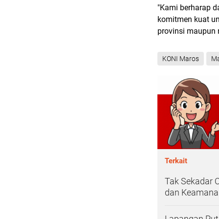
"Kami berharap da
komitmen kuat unt
provinsi maupun n
KONI Maros
Ma
Terkait
Tak Sekadar O
dan Keamana
Lapangan Put