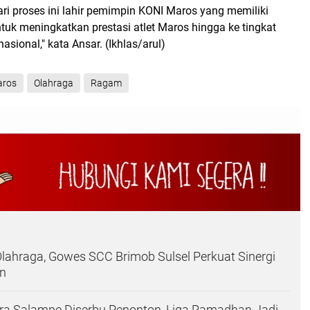
ri proses ini lahir pemimpin KONI Maros yang memiliki
uk meningkatkan prestasi atlet Maros hingga ke tingkat
asional," kata Ansar. (Ikhlas/arul)
ros
Olahraga
Ragam
lahraga, Gowes SCC Brimob Sulsel Perkuat Sinergi
n
ra Salampe Diserbu Penonton, Liga Ramadhan Jadi