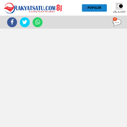
POPULER
JELAJAHI
0