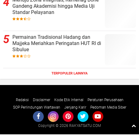
Gandeng Akademisi hingga Media Uji
Standar Pelayanan
Permainan Tradisional Hadang dan
Majjeka Meriahkan Peringatan HUT RI di
Sibulue
TERPOPULER LAINNYA
Redaksi
Disclaimer
Kode Etik Internal
Peraturan Perusahaan
SOP Perlindungan Wartawan
Jenjang Karir
Pedoman Media Siber
Copyright ©
2026 RAKYATSATU.COM
Premium
By
Raushan