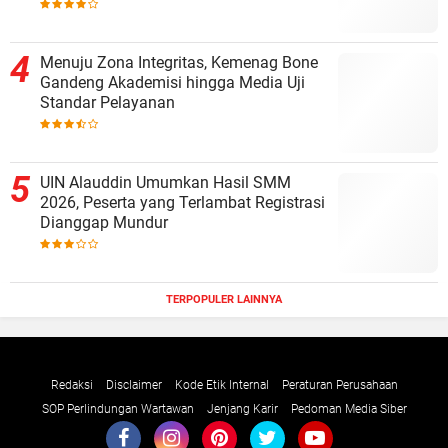
Menuju Zona Integritas, Kemenag Bone
Gandeng Akademisi hingga Media Uji
Standar Pelayanan
UIN Alauddin Umumkan Hasil SMM
2026, Peserta yang Terlambat Registrasi
Dianggap Mundur
TERPOPULER LAINNYA
Redaksi
Disclaimer
Kode Etik Internal
Peraturan Perusahaan
SOP Perlindungan Wartawan
Jenjang Karir
Pedoman Media Siber