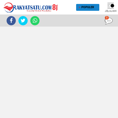
POPULER
JELAJAHI
0