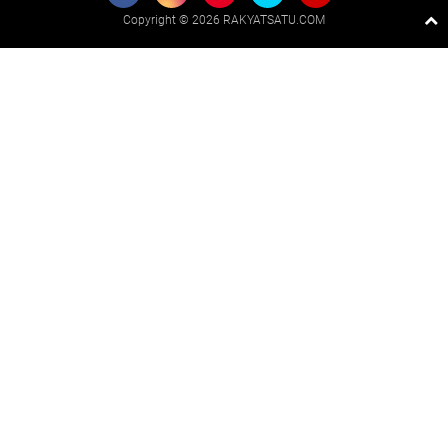
Copyright ©
2026 RAKYATSATU.COM
Premium
By
Raushan
Design
With
Shroff
Templates