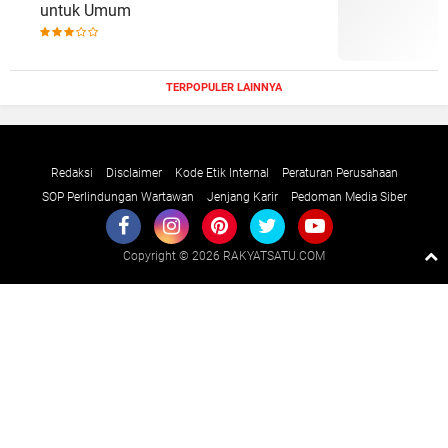
untuk Umum
TERPOPULER LAINNYA
Redaksi
Disclaimer
Kode Etik Internal
Peraturan Perusahaan
SOP Perlindungan Wartawan
Jenjang Karir
Pedoman Media Siber
Copyright ©
2026 RAKYATSATU.COM
Premium
By
Raushan
Design
With
Shroff
Templates