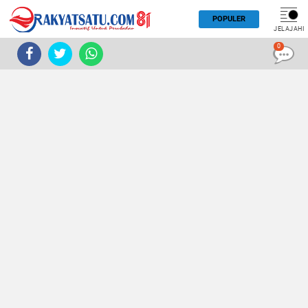
POPULER
JELAJAHI
0