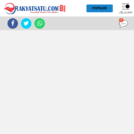
POPULER
JELAJAHI
0