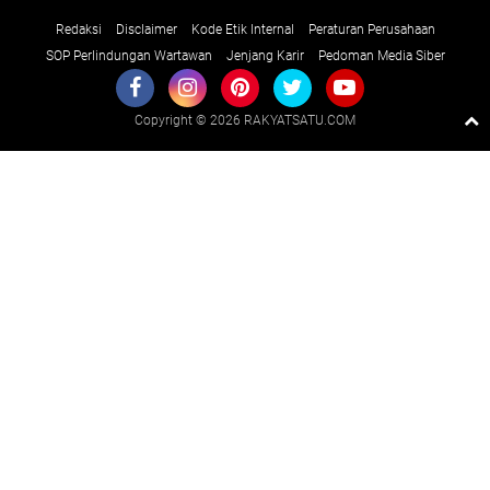
Redaksi
Disclaimer
Kode Etik Internal
Peraturan Perusahaan
SOP Perlindungan Wartawan
Jenjang Karir
Pedoman Media Siber
Copyright ©
2026 RAKYATSATU.COM
Premium
By
Raushan
Design
With
Shroff
Templates