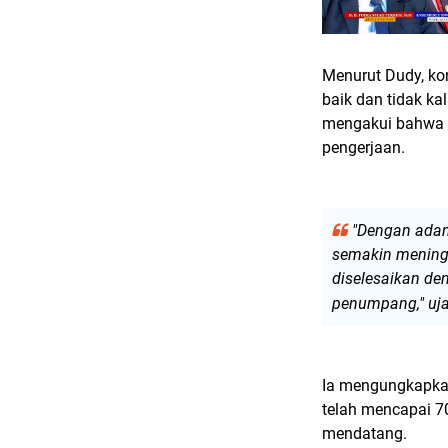
Menurut Dudy, ko
baik dan tidak ka
mengakui bahwa m
pengerjaan.
"Dengan adany
semakin meningk
diselesaikan d
penumpang," uj
Ia mengungkapka
telah mencapai 7
mendatang.