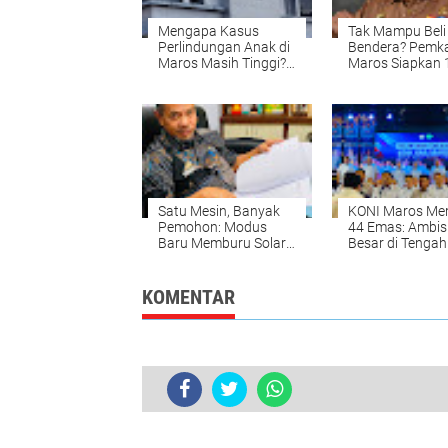
Mengapa Kasus
Tak Mampu Beli
Perlindungan Anak di
Bendera? Pemk
Maros Masih Tinggi?
Maros Siapkan 
DPRD Ungkap Dua
Merah Putih un
Penyebab Utama
Dibagikan
Satu Mesin, Banyak
KONI Maros Me
Pemohon: Modus
44 Emas: Ambis
Baru Memburu Solar
Besar di Tengah
Subsidi di Maros
Ledakan Jumla
Cabor
KOMENTAR
Fasilitas Baru Bandara Sultan Has