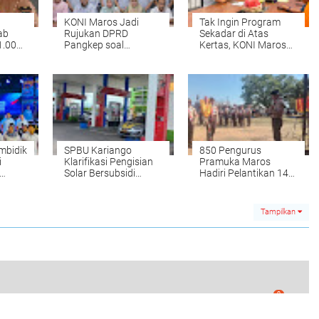
KONI Maros Jadi
Tak Ingin Program
ab
Rujukan DPRD
Sekadar di Atas
1.000
Pangkep soal
Kertas, KONI Maros
tuk
Pengelolaan Dana
Siapkan Evaluasi Tiap
Hibah
Triwulan
mbidik
SPBU Kariango
850 Pengurus
i
Klarifikasi Pengisian
Pramuka Maros
Solar Bersubsidi
Hadiri Pelantikan 14
h
Menggunakan Jeriken
Kwarran dan Saka
Bhayangkara di
Simbang
Tampilkan
0
anuddin, Menhub Pastikan Peningkatan Layanan