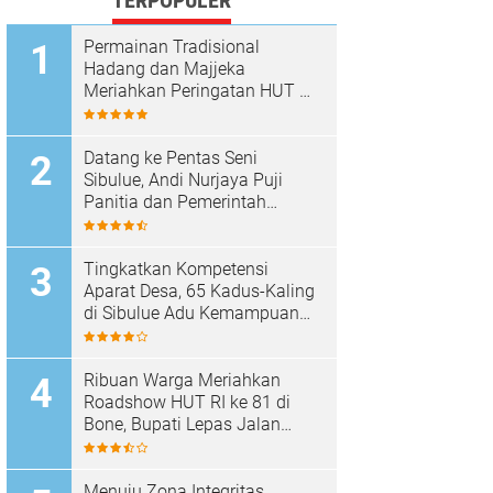
TERPOPULER
Permainan Tradisional
Hadang dan Majjeka
Meriahkan Peringatan HUT RI
di Sibulue
Datang ke Pentas Seni
Sibulue, Andi Nurjaya Puji
Panitia dan Pemerintah
Kecamatan
Tingkatkan Kompetensi
Aparat Desa, 65 Kadus-Kaling
di Sibulue Adu Kemampuan
Berpidato
Ribuan Warga Meriahkan
Roadshow HUT RI ke 81 di
Bone, Bupati Lepas Jalan
Santai
Menuju Zona Integritas,