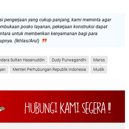
si pengerjaan yang cukup panjang, kami meminta agar
mbukaan posko layanan, pekerjaan konstruksi dapat
entara untuk memberikan kenyamanan bagi para
upnya. (Ikhlas/Arul)
ndara Sultan Hasanuddin
Dudy Purwagandhi
Maros
gan
Menteri Perhubungan Republik Indonesia
Mudik