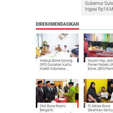
Gubernur Sulse
Irigasi Rp14 M
DIREKOMENDASIKAN
Wabup Bone Dorong
Musim Haji Jadi
OPD Gunakan Kartu
Panen Rezeki 
Kredit Indonesia
Bone, QRIS Pe
untuk Percepat
Transaksi
Digitalisasi Keuangan
DMI Bone Resmi
Pj Sekda Bone
Berganti
Serahkan Sant