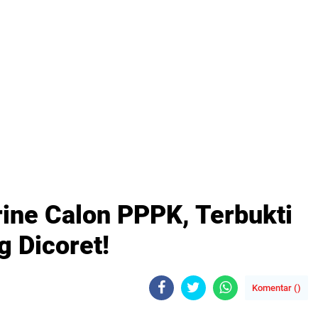
rine Calon PPPK, Terbukti
 Dicoret!
Komentar (
)