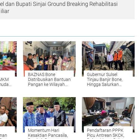
l dan Bupati Sinjai Ground Breaking Rehabilitasi
iliar
BAZNAS Bone
Gubernur Sulsel
UMKM
Distribusikan Bantuan
Tinjau Banjir Bone,
rmudah
Pangan ke Wilayah
Hingga Salurkan
Terdampak Banjir
Bantuan Rp1 Miliar
Momentum Hari
Pendaftaran PPPK
unan
Kesaktian Pancasila,
Picu Antrean SKCK,