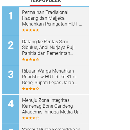
TERPOPULER
Permainan Tradisional
Hadang dan Majjeka
Meriahkan Peringatan HUT RI
di Sibulue
Datang ke Pentas Seni
Sibulue, Andi Nurjaya Puji
Panitia dan Pemerintah
Kecamatan
Ribuan Warga Meriahkan
Roadshow HUT RI ke 81 di
Bone, Bupati Lepas Jalan
Santai
Menuju Zona Integritas,
Kemenag Bone Gandeng
Akademisi hingga Media Uji
Standar Pelayanan
Sambut Bulan Kemerdekaan,